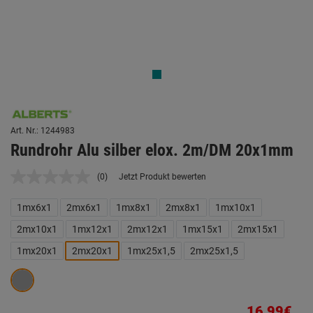
Art. Nr.: 1244983
Rundrohr Alu silber elox. 2m/DM 20x1mm
(0)
Jetzt Produkt bewerten
Kein
Beurteilungswert.
Link
1mx6x1
2mx6x1
1mx8x1
2mx8x1
1mx10x1
auf
derselben
2mx10x1
1mx12x1
2mx12x1
1mx15x1
2mx15x1
Seite.
1mx20x1
2mx20x1
1mx25x1,5
2mx25x1,5
16,99€