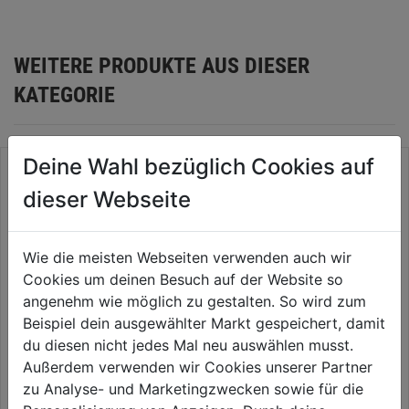
WEITERE PRODUKTE AUS DIESER
KATEGORIE
Deine Wahl bezüglich Cookies auf
dieser Webseite
Wie die meisten Webseiten verwenden auch wir
Cookies um deinen Besuch auf der Website so
angenehm wie möglich zu gestalten. So wird zum
Beispiel dein ausgewählter Markt gespeichert, damit
du diesen nicht jedes Mal neu auswählen musst.
Kantenschutzprofil Weich-PVC
Rechteckrohr Alu silber elox.
Außerdem verwenden wir Cookies unserer Partner
schwarz,1,5m/10x7mm
1m/50x20x2mm
zu Analyse- und Marketingzwecken sowie für die