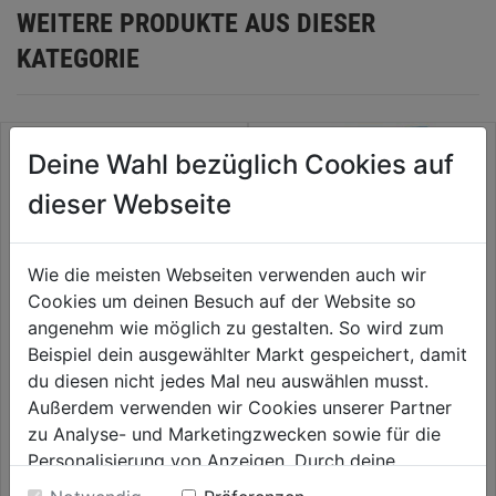
WEITERE PRODUKTE AUS DIESER
KATEGORIE
Deine Wahl bezüglich Cookies auf
dieser Webseite
Wie die meisten Webseiten verwenden auch wir
Cookies um deinen Besuch auf der Website so
angenehm wie möglich zu gestalten. So wird zum
Beispiel dein ausgewählter Markt gespeichert, damit
du diesen nicht jedes Mal neu auswählen musst.
Anzündkamin Maße: ca. Ø16
Grillbriketts Blackstone 5 kg
H27cm
Außerdem verwenden wir Cookies unserer Partner
zu Analyse- und Marketingzwecken sowie für die
0.0
(0)
0.0
(0)
0.0
0.0
Personalisierung von Anzeigen. Durch deine
12,99€
13,99€
von
von
Einwilligung werden die Daten von Drittanbieter,