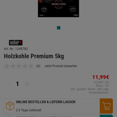
Art. Nr.: 1249782
Holzkohle Premium 5kg
(0)
Jetzt Produkt bewerten
Kein
Beurteilungswert.
Link
11,99€
auf
-
+
€ 2,40/1 KG
derselben
Preis / ST
Seite.
inkl. gesetzl. MwSt. 20%, zzgl.
Versandkosten.
ONLINE BESTELLEN & LIEFERN LASSEN
2-5 Tage Lieferzeit