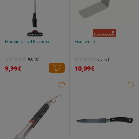
Marinierpinsel Essential
Fischwender
0.0
(0)
0.0
(0)
0.0
0.0
9,99€
10,99€
von
von
5
5
Sternen.
Sternen.