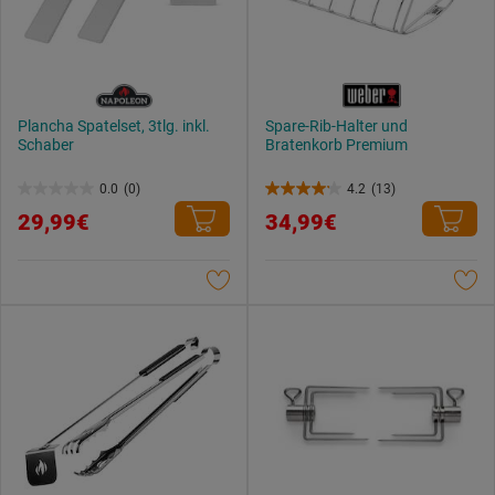
Plancha Spatelset, 3tlg. inkl.
Spare-Rib-Halter und
Schaber
Bratenkorb Premium
0.0
(0)
4.2
(13)
0.0
4.2
29,99€
34,99€
von
von
5
5
Sternen.
Sternen.
13
Bewertungen