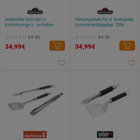
Holzkohle-Tool-Set m.
Fleischgabeln für d. Drehspieß
Kohlenzange u. -schieber
zusammenklappbar, 2Stk.
0.0
(0)
0.0
(0)
0.0
0.0
34,99€
34,99€
von
von
5
5
Sternen.
Sternen.