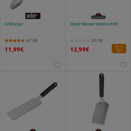
Grillzange
Steak Messer Wellenschliff
4.7
(3)
0.0
(0)
4.7
0.0
11,99€
12,99€
von
von
5
5
Sternen.
Sternen.
3
Bewertungen