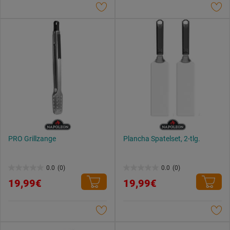
Sternen.
Sternen.
PRO Grillzange
Plancha Spatelset, 2-tlg.
0.0
(0)
0.0
(0)
0.0
0.0
19,99€
19,99€
von
von
5
5
Sternen.
Sternen.