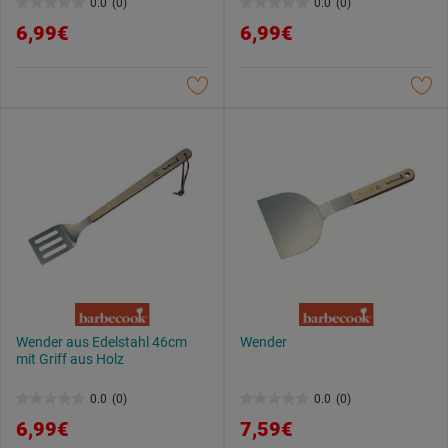
0.0
(0)
0.0
(0)
0.0
0.0
6,99€
6,99€
von
von
5
5
Sternen.
Sternen.
Wender aus Edelstahl 46cm
Wender
mit Griff aus Holz
0.0
(0)
0.0
(0)
0.0
0.0
6,99€
7,59€
von
von