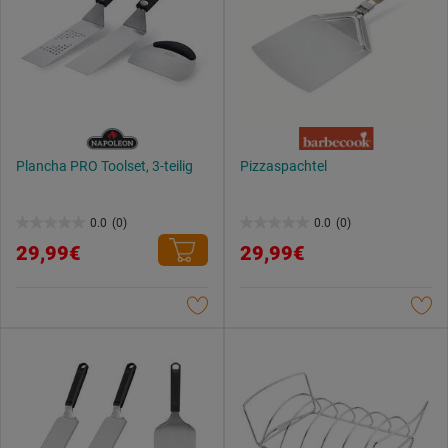
Plancha PRO Toolset, 3-teilig
Pizzaspachtel
0.0
(0)
0.0
(0)
0.0
0.0
29,99€
29,99€
von
von
5
5
Sternen.
Sternen.