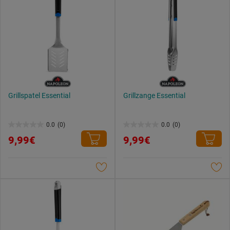
Grillspatel Essential
Grillzange Essential
0.0
(0)
0.0
(0)
0.0
0.0
9,99€
9,99€
von
von
5
5
Sternen.
Sternen.