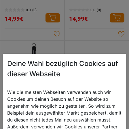
0.0
(0)
0.0
(0)
0.0
0.0
14,99€
14,99€
von
von
5
5
Sternen.
Sternen.
Deine Wahl bezüglich Cookies auf
dieser Webseite
Wie die meisten Webseiten verwenden auch wir
Cookies um deinen Besuch auf der Website so
angenehm wie möglich zu gestalten. So wird zum
Zange Olivia schwarz 42cm
Tranchierkrallen 2tlg.
Beispiel dein ausgewählter Markt gespeichert, damit
aus Edelstahl und Nylon
du diesen nicht jedes Mal neu auswählen musst.
0.0
(0)
0.0
(0)
Außerdem verwenden wir Cookies unserer Partner
0.0
0.0