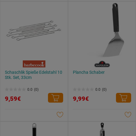
Schaschlik Spieße Edelstahl 10
Plancha Schaber
Stk. Set, 33cm
0.0
(0)
0.0
(0)
0.0
0.0
9,59€
9,99€
von
von
5
5
Sternen.
Sternen.