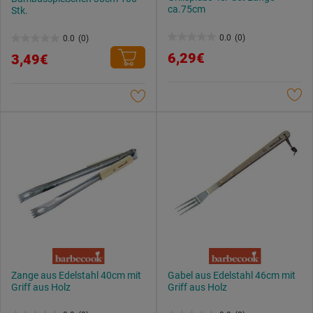
ca.75cm
Stk.
0.0
(0)
0.0
(0)
0.0
0.0
6,29€
3,49€
von
von
5
5
Sternen.
Sternen.
Zange aus Edelstahl 40cm mit
Gabel aus Edelstahl 46cm mit
Griff aus Holz
Griff aus Holz