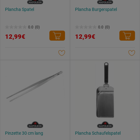
Plancha Spatel
Plancha Burgerspatel
0.0
(0)
0.0
(0)
0.0
0.0
12,99€
12,99€
von
von
5
5
Sternen.
Sternen.
Pinzette 30 cm lang
Plancha Schaufelspatel