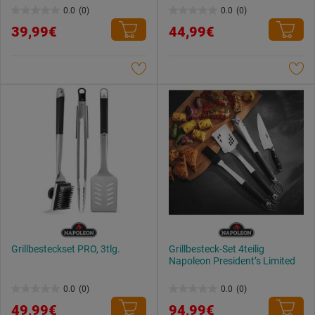
0.0
(0)
0.0
(0)
0.0
0.0
39,99€
44,99€
von
von
5
5
Sternen.
Sternen.
Grillbesteckset PRO, 3tlg.
Grillbesteck-Set 4teilig
Napoleon President’s Limited
0.0
(0)
0.0
(0)
0.0
0.0
49,99€
94,99€
von
von