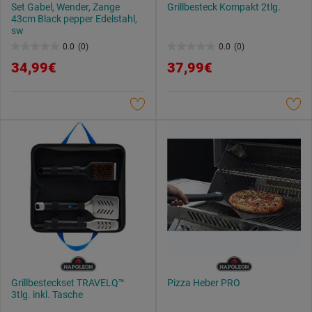
Set Gabel, Wender, Zange
Grillbesteck Kompakt 2tlg.
43cm Black pepper Edelstahl,
sw
0.0
(0)
0.0
(0)
0.0
0.0
34,99€
37,99€
von
von
5
5
Sternen.
Sternen.
Grillbesteckset TRAVELQ™
Pizza Heber PRO
3tlg. inkl. Tasche