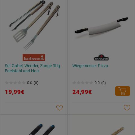
Set Gabel, Wender, Zange 3tlg.
Wiegemesser Pizza
Edelstahl und Holz
0.0
(0)
0.0
(0)
0.0
0.0
19,99€
24,99€
von
von
5
5
Sternen.
Sternen.