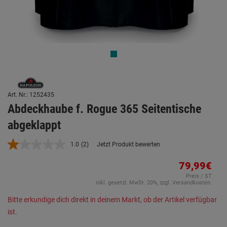
Art. Nr.: 1252435
Abdeckhaube f. Rogue 365 Seitentische
abgeklappt
1.0
(2)
Jetzt Produkt bewerten
2
Bewertungen
lesen.
79,99€
Link
Preis / ST
auf
inkl. gesetzl. MwSt. 20%, zzgl. Versandkosten.
derselben
Seite.
Bitte erkundige dich direkt in deinem Markt, ob der Artikel verfügbar
ist.