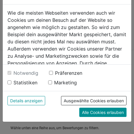
Abdeckhaube Premium
Abdeckhaube f. Rogue 425
Gasgrill groß 151x56.5x107cm
Serie Seitentisch hochgeklappt
Wie die meisten Webseiten verwenden auch wir
0.0
(0)
1.0
(2)
Cookies um deinen Besuch auf der Website so
0.0
1.0
87,99€
89,99€
angenehm wie möglich zu gestalten. So wird zum
von
von
Beispiel dein ausgewählter Markt gespeichert, damit
5
5
du diesen nicht jedes Mal neu auswählen musst.
Sternen.
Sternen.
Außerdem verwenden wir Cookies unserer Partner
2
zu Analyse- und Marketingzwecken sowie für die
Bewertungen
Personalisierung von Anzeigen. Durch deine
Bewertung
Einwilligung werden die Daten von Drittanbieter,
Notwendig
Präferenzen
unter anderem auch in den USA, verarbeitet.
Statistiken
Marketing
Durch Klick auf "Alle Cookies erlauben" stimmst du
der Verwendung aller Cookies zu. Unter "Details
anzeigen" findest du alle Infos zu den
Details anzeigen
Ausgewählte Cookies erlauben
unterschiedlichen Cookies, unter "Cookies
Alle Cookies erlauben
Konfigurieren" kannst du auswählen, welche Cookies
du zulassen möchtest und welche nicht.
Weitere Informationen findest du in unserer