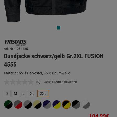
Art. Nr.: 1254485
Bundjacke schwarz/gelb Gr.2XL FUSION
4555
Material: 65 % Polyester, 35 % Baumwolle
(0)
Jetzt Produkt bewerten
Kein
Beurteilungswert.
Link
S
M
L
XL
2XL
auf
derselben
Seite.
104,99€