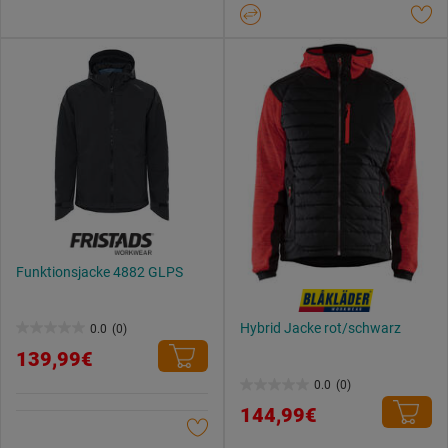
Datenschutzerklärung
.
Funktionsjacke 4882 GLPS
Hybrid Jacke rot/schwarz
0.0
(0)
0.0
139,99€
von
0.0
(0)
5
0.0
144,99€
Sternen.
von
5