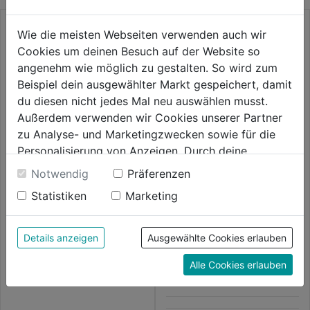
Wie die meisten Webseiten verwenden auch wir
Cookies um deinen Besuch auf der Website so
angenehm wie möglich zu gestalten. So wird zum
Beispiel dein ausgewählter Markt gespeichert, damit
du diesen nicht jedes Mal neu auswählen musst.
Außerdem verwenden wir Cookies unserer Partner
zu Analyse- und Marketingzwecken sowie für die
Personalisierung von Anzeigen. Durch deine
Einwilligung werden die Daten von Drittanbieter,
Weste Icon 113161
Notwendig
Präferenzen
unter anderem auch in den USA, verarbeitet.
Statistiken
Marketing
Durch Klick auf "Alle Cookies erlauben" stimmst du
0.0
(0)
Strickjacke m. Softshell grau
der Verwendung aller Cookies zu. Unter "Details
0.0
melange/schwarz
114,99€
anzeigen" findest du alle Infos zu den
von
Details anzeigen
Ausgewählte Cookies erlauben
unterschiedlichen Cookies, unter "Cookies
5
0.0
(0)
0.0
Alle Cookies erlauben
Konfigurieren" kannst du auswählen, welche Cookies
Sternen.
119,99€
von
du zulassen möchtest und welche nicht.
5
Weitere Informationen findest du in unserer
Sternen.