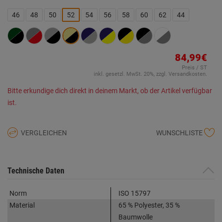
Beurteilungswert.
Link
46
48
50
52
54
56
58
60
62
44
auf
derselben
Seite.
84,99€
Preis / ST
inkl. gesetzl. MwSt. 20%, zzgl. Versandkosten.
Bitte erkundige dich direkt in deinem Markt, ob der Artikel verfügbar
ist.
VERGLEICHEN
WUNSCHLISTE
Technische Daten
Norm
ISO 15797
Material
65 % Polyester, 35 %
Baumwolle