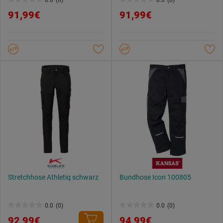
Weitere Informationen findest du in unserer
0.0
0.0
Datenschutzerklärung
.
91,99€
91,99€
von
von
5
5
Sternen.
Sternen.
Stretchhose Athletiq schwarz
Bundhose Icon 100805
0.0
(0)
0.0
(0)
0.0
0.0
92,99€
94,99€
von
von