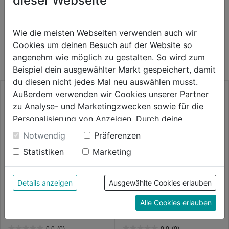
dieser Webseite
WEITERE PRODUKTE AUS DIESER
Wie die meisten Webseiten verwenden auch wir
Cookies um deinen Besuch auf der Website so
KATEGORIE
angenehm wie möglich zu gestalten. So wird zum
Beispiel dein ausgewählter Markt gespeichert, damit
du diesen nicht jedes Mal neu auswählen musst.
Außerdem verwenden wir Cookies unserer Partner
zu Analyse- und Marketingzwecken sowie für die
Personalisierung von Anzeigen. Durch deine
Einwilligung werden die Daten von Drittanbieter,
Notwendig
Präferenzen
unter anderem auch in den USA, verarbeitet.
Statistiken
Marketing
Durch Klick auf "Alle Cookies erlauben" stimmst du
der Verwendung aller Cookies zu. Unter "Details
anzeigen" findest du alle Infos zu den
Details anzeigen
Ausgewählte Cookies erlauben
unterschiedlichen Cookies, unter "Cookies
Bundhose khaki/schwarz
Bundhose FUSION 2555
Alle Cookies erlauben
Konfigurieren" kannst du auswählen, welche Cookies
Gr.44 FUSION 2555
du zulassen möchtest und welche nicht.
0.0
(0)
0.0
(0)