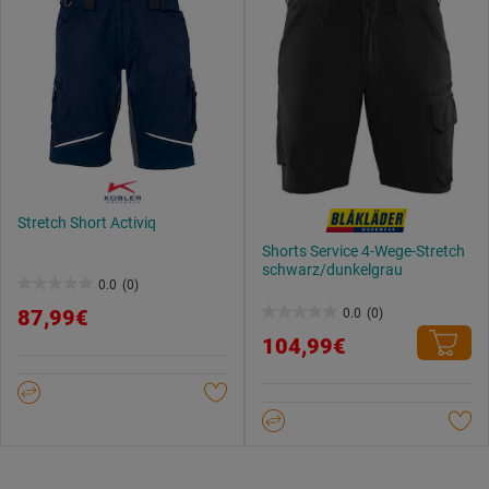
Stretch Short Activiq
Shorts Service 4-Wege-Stretch
schwarz/dunkelgrau
0.0
(0)
0.0
87,99€
0.0
(0)
von
0.0
104,99€
5
von
Sternen.
5
Sternen.