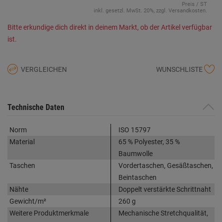
Preis / ST
inkl. gesetzl. MwSt. 20%, zzgl. Versandkosten.
Bitte erkundige dich direkt in deinem Markt, ob der Artikel verfügbar
ist.
VERGLEICHEN
WUNSCHLISTE
Technische Daten
Norm
ISO 15797
Material
65 % Polyester, 35 %
Baumwolle
Taschen
Vordertaschen, Gesäßtaschen,
Beintaschen
Nähte
Doppelt verstärkte Schrittnaht
Gewicht/m²
260 g
Weitere Produktmerkmale
Mechanische Stretchqualität,