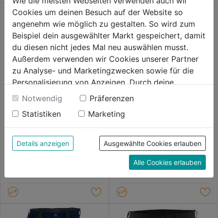
Wie die meisten Webseiten verwenden auch wir
Cookies um deinen Besuch auf der Website so
angenehm wie möglich zu gestalten. So wird zum
Beispiel dein ausgewählter Markt gespeichert, damit
du diesen nicht jedes Mal neu auswählen musst.
Außerdem verwenden wir Cookies unserer Partner
zu Analyse- und Marketingzwecken sowie für die
Personalisierung von Anzeigen. Durch deine
Einwilligung werden die Daten von Drittanbieter,
Notwendig
Präferenzen
unter anderem auch in den USA, verarbeitet.
Statistiken
Marketing
Short Service Stretch
Short Icon 100808
Durch Klick auf "Alle Cookies erlauben" stimmst du
der Verwendung aller Cookies zu. Unter "Details
anzeigen" findest du alle Infos zu den
Details anzeigen
Ausgewählte Cookies erlauben
0.0
(0)
0.0
(0)
0.0
0.0
unterschiedlichen Cookies, unter "Cookies
77,99€
77,99€
von
von
Alle Cookies erlauben
Konfigurieren" kannst du auswählen, welche Cookies
5
5
du zulassen möchtest und welche nicht.
Sternen.
Sternen.
Weitere Informationen findest du in unserer
Datenschutzerklärung
.