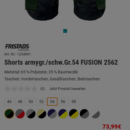
Art. Nr.: 1254841
Shorts armygr./schw.Gr.54 FUSION 2562
Material: 65 % Polyester, 35 % Baumwolle
Taschen: Vordertaschen, Gesäßtaschen, Beintaschen
(0)
Jetzt Produkt bewerten
Kein
Beurteilungswert.
Link
46
48
50
52
54
56
58
auf
derselben
Seite.
73,99€