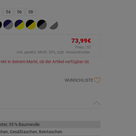
ein
eurteilungswert.
ink
54
56
58
uf
erselben
ite.
73,99€
Preis / ST
inkl. gesetzl. MwSt. 20%, zzgl. Versandkosten.
rekt in deinem Markt, ob der Artikel verfügbar ist.
WUNSCHLISTE
ster, 35 % Baumwolle
chen, Gesäßtaschen, Beintaschen