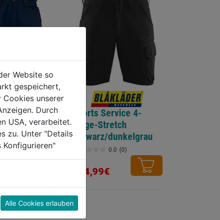
der Website so
rkt gespeichert,
r Cookies unserer
Short Activiq
Anzeigen. Durch
Shorts Service 4-
en USA, verarbeitet.
Wege-Stretch
s zu. Unter "Details
schwarz/dunkelgrau
0.0
(0)
 Konfigurieren"
0.0
(0)
0.0
von
104,99€
5
Sternen.
Alle Cookies erlauben