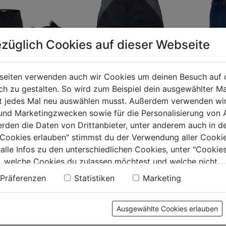
züglich Cookies auf dieser Webseite
seiten verwenden auch wir Cookies um deinen Besuch auf 
 zu gestalten. So wird zum Beispiel dein ausgewählter Ma
ht jedes Mal neu auswählen musst. Außerdem verwenden wi
 Service Stretch
Short Icon 100808
Stretch 
 und Marketingzwecken sowie für die Personalisierung von 
erden die Daten von Drittanbieter, unter anderem auch in d
e Cookies erlauben" stimmst du der Verwendung aller Cookie
0.0
(0)
0.0
(0)
0.0
0.0
 alle Infos zu den unterschiedlichen Cookies, unter "Cookies
von
von
, welche Cookies du zulassen möchtest und welche nicht.
9€
77,99€
87,99€
5
5
n findest du in unserer
Datenschutzerklärung
.
Präferenzen
Statistiken
Marketing
.
Sternen.
Sternen.
Ausgewählte Cookies erlauben