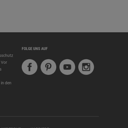
FOLGE UNS AUF
tsschutz
 Vor
s
 in den