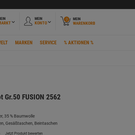
EIN
MEIN
MEIN
0
MARKT
KONTO
WARENKORB
ELT
MARKEN
SERVICE
% AKTIONEN %
ot Gr.50 FUSION 2562
ter, 35 % Baumwolle
en, Gesäßtaschen, Beintaschen
)
Jetzt Produkt bewerten