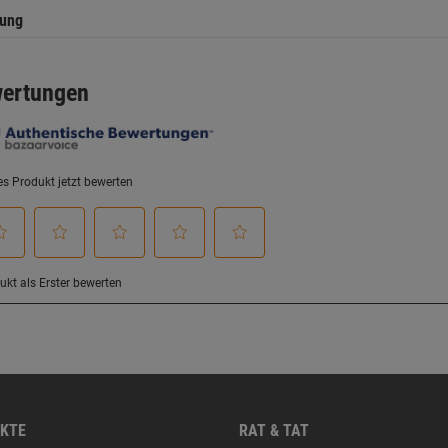
tung
KTE
RAT & TAT