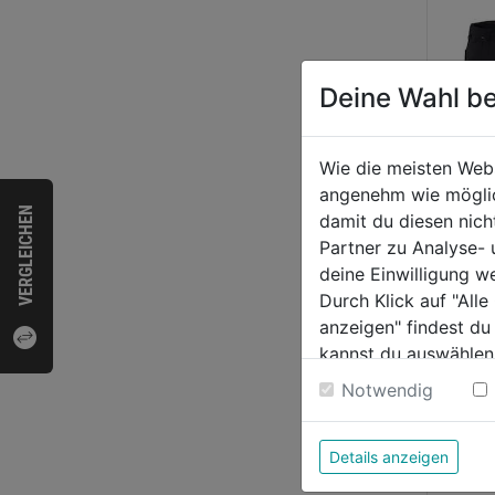
Deine Wahl be
Wie die meisten Web
angenehm wie möglich
VERGLEICHEN
damit du diesen nic
Short
Partner zu Analyse-
deine Einwilligung w
Durch Klick auf "All
0.0
anzeigen" findest du
von
kannst du auswählen
77,9
5
Weitere Informatione
Notwendig
Sternen
Details anzeigen