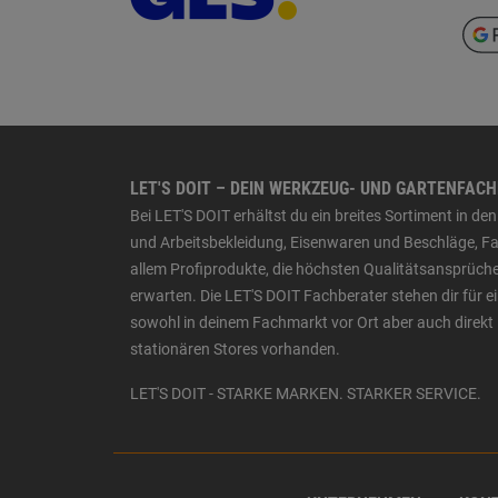
LET'S DOIT – DEIN WERKZEUG- UND GARTENFAC
Bei LET'S DOIT erhältst du ein breites Sortiment in 
und Arbeitsbekleidung, Eisenwaren und Beschläge, Far
allem Profiprodukte, die höchsten Qualitätsansprüche
erwarten. Die LET'S DOIT Fachberater stehen dir für
sowohl in deinem Fachmarkt vor Ort aber auch direkt 
stationären Stores vorhanden.
LET'S DOIT - STARKE MARKEN. STARKER SERVICE.