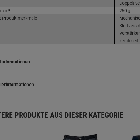
Doppelt ve
ht/m²
260 g
e Produktmerkmale
Mechanisch
Klettversc
Verstärkun
zertifiziert
tinformationen
llerinformationen
TERE PRODUKTE AUS DIESER KATEGORIE