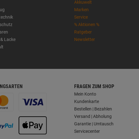
Akkuwelt
ug
Marken
technik
Service
sschutz
% Aktionen %
aren
Ratgeber
 & Lacke
Newsletter
lt
NGSARTEN
FRAGEN ZUM SHOP
Mein Konto
Kundenkarte
Bestellen | Bezahlen
Versand | Abholung
Garantie | Umtausch
Servicecenter