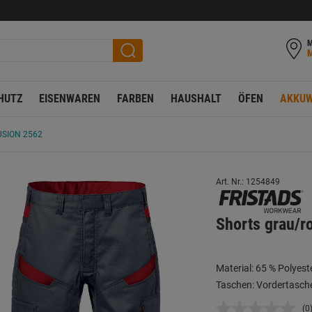
M
HUTZ
EISENWAREN
FARBEN
HAUSHALT
ÖFEN
AKKUW
USION 2562
Art. Nr.: 1254849
Shorts grau/r
Material: 65 % Polyes
Taschen: Vordertasch
(0