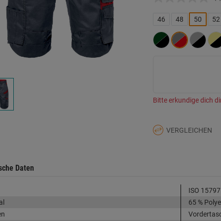
K
B
L
46
48
50
52
a
d
Se
Bitte erkundige dich di
VERGLEICHEN
sche Daten
ISO 15797
al
65 % Polye
en
Vordertas