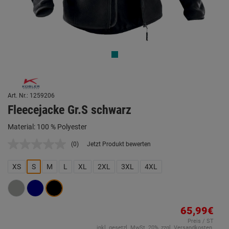
Art. Nr.: 1259206
Fleecejacke Gr.S schwarz
Material: 100 % Polyester
(0)
Jetzt Produkt bewerten
Kein
Beurteilungswert.
Link
XS
S
M
L
XL
2XL
3XL
4XL
auf
derselben
Seite.
65,99€
Preis / ST
inkl. gesetzl. MwSt. 20%, zzgl. Versandkosten.