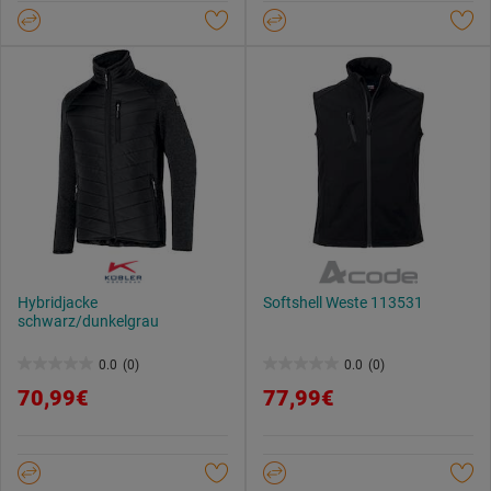
Sternen.
Sternen.
Hybridjacke
Softshell Weste 113531
schwarz/dunkelgrau
0.0
(0)
0.0
(0)
0.0
0.0
70,99€
77,99€
von
von
5
5
Sternen.
Sternen.