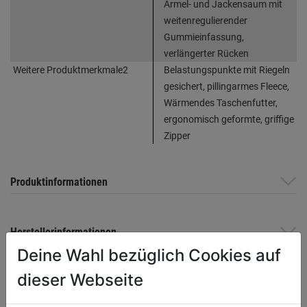
Ärmel- und Jackensaum mit
weitenregulierender
Gummieinfassung,
verlängerter Rücken
Weitere Produktmerkmale2
Belastungspunkte mit Riegeln
gesichert, pillingarmes Fleece,
Wärmendes Taschenfutter,
ergonomisch geformte, griffige
Zipper
Produktinformationen
Herstellerinformationen
Deine Wahl bezüglich Cookies auf
dieser Webseite
WEITERE PRODUKTE AUS DIESER