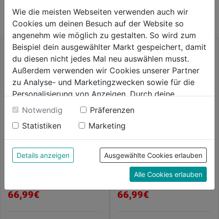
KATEGORIE
Wie die meisten Webseiten verwenden auch wir
Cookies um deinen Besuch auf der Website so
angenehm wie möglich zu gestalten. So wird zum
Beispiel dein ausgewählter Markt gespeichert, damit
du diesen nicht jedes Mal neu auswählen musst.
Außerdem verwenden wir Cookies unserer Partner
zu Analyse- und Marketingzwecken sowie für die
Personalisierung von Anzeigen. Durch deine
Einwilligung werden die Daten von Drittanbieter,
Notwendig
Präferenzen
unter anderem auch in den USA, verarbeitet.
Statistiken
Marketing
Durch Klick auf "Alle Cookies erlauben" stimmst du
der Verwendung aller Cookies zu. Unter "Details
anzeigen" findest du alle Infos zu den
Fleecejacke
Fleecejacke FUSION 4003
Details anzeigen
Ausgewählte Cookies erlauben
marine/schw.Gr.XS FUSION
unterschiedlichen Cookies, unter "Cookies
4003
Alle Cookies erlauben
Konfigurieren" kannst du auswählen, welche Cookies
0.0
(0)
0.0
(0)
0.0
0.0
du zulassen möchtest und welche nicht.
66,99€
66,99€
von
von
Weitere Informationen findest du in unserer
5
5
Datenschutzerklärung
.