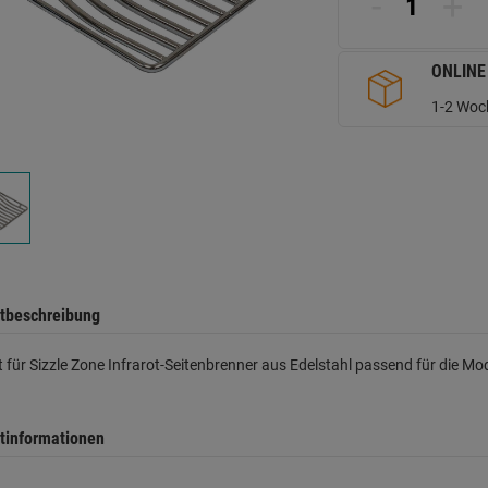
-
+
d
Se
ONLINE
1-2 Woch
tbeschreibung
st für Sizzle Zone Infrarot-Seitenbrenner aus Edelstahl passend für die M
tinformationen