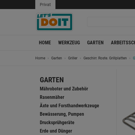
Privat
HOME
WERKZEUG
GARTEN
ARBEITSSC
Home
Garten
Griller
Geschirr. Roste. Grillplatten
G
GARTEN
Mähroboter und Zubehör
Rasenmäher
Äxte und Forsthandwerkzeuge
Bewässerung, Pumpen
Drucksprühgeräte
Erde und Dünger