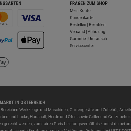
NGSARTEN
FRAGEN ZUM SHOP
Mein Konto
Kundenkarte
Bestellen | Bezahlen
Versand | Abholung
Garantie | Umtausch
Servicecenter
HMARKT IN ÖSTERREICH
den Bereichen Werkzeuge und Maschinen, Gartengeräte und Zubehör, Arbei
ben und Lacke, Haushalt, Herde und Öfen sowie Griller und Grillzubehör.
n gerecht werden, zum fairen Preis-Leistungsverhältnis kannst du bei un
 eine umfassende Beratung gerne zur Verfügung. Du kannst bei LET'S DOIT