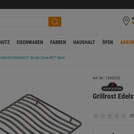
M
HUTZ
EISENWAREN
FARBEN
HAUSHALT
ÖFEN
AKKUW
rillrost Edelstahl f. Sizzle Zone RXT Serie
Art. Nr.: 1260233
Grillrost Edel
(0
K
B
L
a