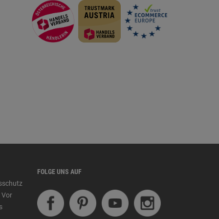
FOLGE UNS AUF
tsschutz
 Vor
s