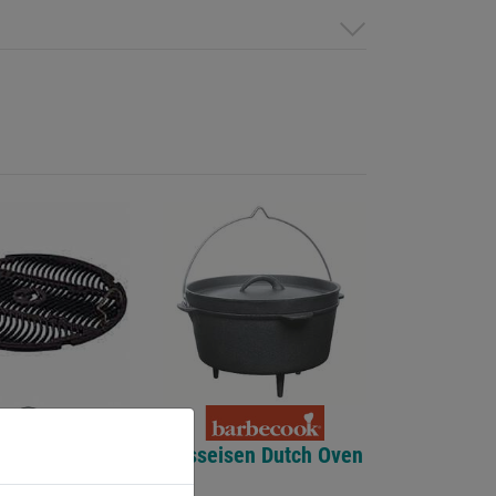
t Gusseisen
Gusseisen Dutch Oven
lgrills DM
3l