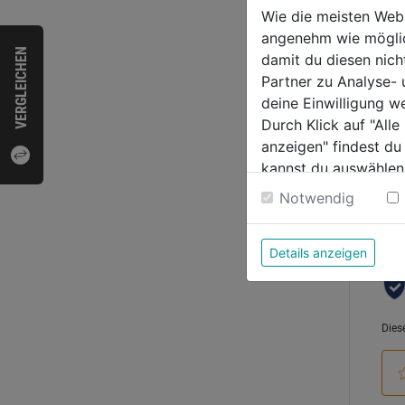
P/PR
Wie die meisten Web
Serie
angenehm wie möglich
0.0
VERGLEICHEN
damit du diesen nic
von
69,9
Partner zu Analyse-
5
deine Einwilligung w
Sternen
Durch Klick auf "All
anzeigen" findest du
kannst du auswählen
Bewer
Weitere Informatione
Notwendig
Details anzeigen