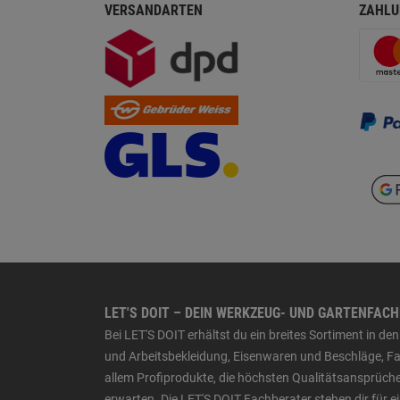
VERSANDARTEN
ZAHLU
LET'S DOIT – DEIN WERKZEUG- UND GARTENFAC
Bei LET'S DOIT erhältst du ein breites Sortiment in 
und Arbeitsbekleidung, Eisenwaren und Beschläge, Far
allem Profiprodukte, die höchsten Qualitätsansprüche
erwarten. Die LET'S DOIT Fachberater stehen dir für