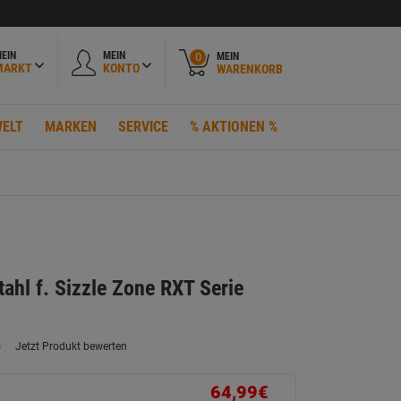
EIN
MEIN
MEIN
0
MARKT
KONTO
WARENKORB
ELT
MARKEN
SERVICE
% AKTIONEN %
stahl f. Sizzle Zone RXT Serie
)
Jetzt Produkt bewerten
ein
eurteilungswert.
ink
64,99€
uf