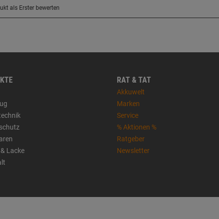
KTE
RAT & TAT
Akkuwelt
ug
Marken
technik
Service
sschutz
% Aktionen %
aren
Ratgeber
 & Lacke
Newsletter
lt