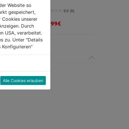
der Website so
0.0
(0)
0.0
(0)
rkt gespeichert,
0.0
r Cookies unserer
von
81,99€
Anzeigen. Durch
5
en USA, verarbeitet.
Sternen.
s zu. Unter "Details
 Konfigurieren"
Alle Cookies erlauben