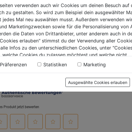
O/BIG/BILEX
47cm
seiten verwenden auch wir Cookies um deinen Besuch auf 
n
0.0
(0)
0.0
(0)
 zu gestalten. So wird zum Beispiel dein ausgewählter Ma
0.0
0.0
ht jedes Mal neu auswählen musst. Außerdem verwenden wi
von
von
9€
74,99€
79,99€
 und Marketingzwecken sowie für die Personalisierung von 
5
5
erden die Daten von Drittanbieter, unter anderem auch in d
.
Sternen.
Sternen.
e Cookies erlauben" stimmst du der Verwendung aller Cookie
 alle Infos zu den unterschiedlichen Cookies, unter "Cookies
, welche Cookies du zulassen möchtest und welche nicht.
tung
n findest du in unserer
Datenschutzerklärung
.
Präferenzen
Statistiken
Marketing
Ausgewählte Cookies erlauben