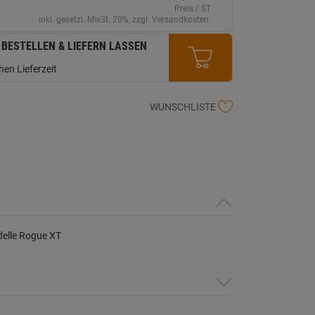
erselben
Preis / ST
ite.
inkl. gesetzl. MwSt. 20%, zzgl. Versandkosten.
 BESTELLEN & LIEFERN LASSEN
en Lieferzeit
WUNSCHLISTE
odelle Rogue XT