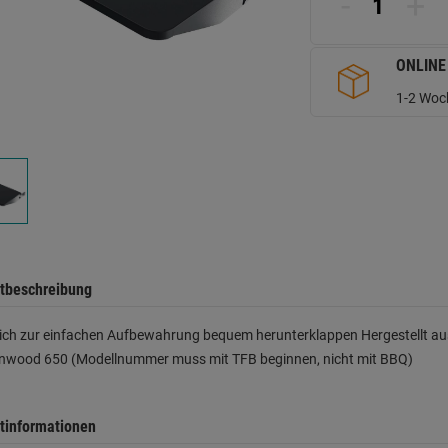
-
+
d
Se
ONLINE
1-2 Woch
tbeschreibung
ich zur einfachen Aufbewahrung bequem herunterklappen Hergestellt aus
onwood 650 (Modellnummer muss mit TFB beginnen, nicht mit BBQ)
tinformationen