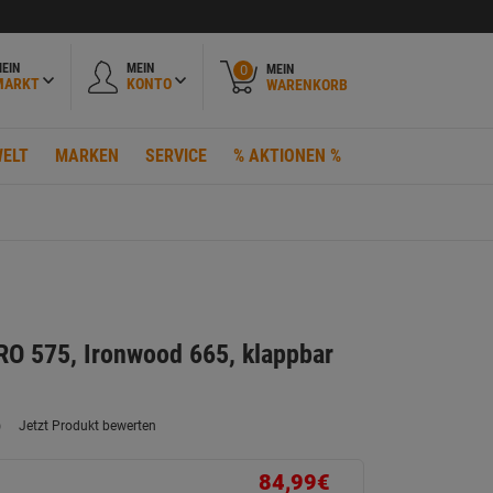
EIN
MEIN
MEIN
0
MARKT
KONTO
WARENKORB
ELT
MARKEN
SERVICE
% AKTIONEN %
RO 575, Ironwood 665, klappbar
)
Jetzt Produkt bewerten
ein
eurteilungswert.
ink
84,99€
uf