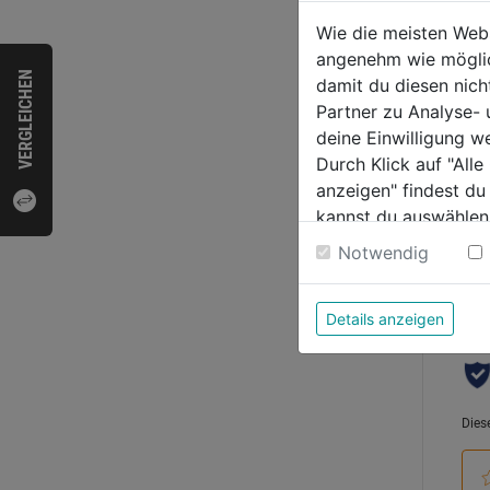
Liebh
Wie die meisten Web
angenehm wie möglich
VERGLEICHEN
0.0
damit du diesen nic
von
Partner zu Analyse-
89,9
5
deine Einwilligung w
Sternen
Durch Klick auf "All
anzeigen" findest du
kannst du auswählen
Weitere Informatione
Bewer
Notwendig
Details anzeigen