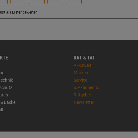
KTE
RAT & TAT
Akkuwelt
ug
Marken
technik
Service
sschutz
% Aktionen %
aren
Ratgeber
 & Lacke
Newsletter
lt