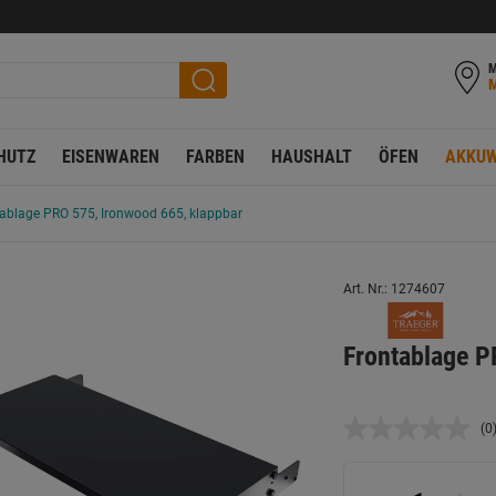
M
HUTZ
EISENWAREN
FARBEN
HAUSHALT
ÖFEN
AKKUW
ablage PRO 575, Ironwood 665, klappbar
Art. Nr.: 1274607
Frontablage P
(0
K
B
L
a