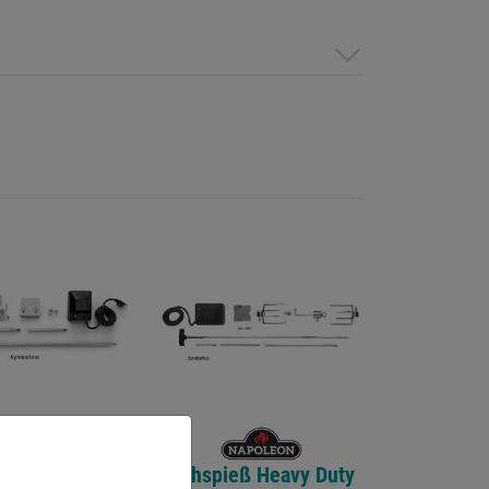
eß Heavy Duty
Drehspieß Heavy Duty