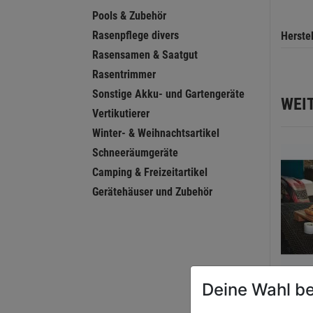
Pools & Zubehör
Rasenpflege divers
Herste
Rasensamen & Saatgut
Rasentrimmer
Sonstige Akku- und Gartengeräte
WEI
Vertikutierer
Winter- & Weihnachtsartikel
Schneeräumgeräte
Camping & Freizeitartikel
Gerätehäuser und Zubehör
Deine Wahl be
Start