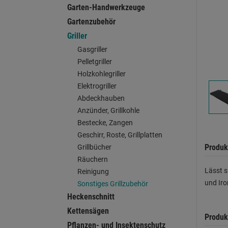
Garten-Handwerkzeuge
Gartenzubehör
Griller
Gasgriller
Pelletgriller
Holzkohlegriller
Elektrogriller
Abdeckhauben
Anzünder, Grillkohle
Bestecke, Zangen
Geschirr, Roste, Grillplatten
Produk
Grillbücher
Räuchern
Lässt s
Reinigung
und Ir
Sonstiges Grillzubehör
Heckenschnitt
Kettensägen
Produk
Pflanzen- und Insektenschutz