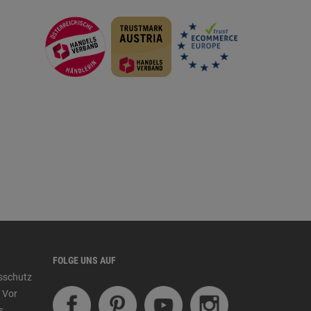
FOLGE UNS AUF
tsschutz
 Vor
s