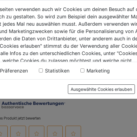
aber"
ACCU-PROBE PRO X
f. Frees
seiten verwenden auch wir Cookies um deinen Besuch auf 
kabelloses Bluetooth
 zu gestalten. So wird zum Beispiel dein ausgewählter Ma
0.0
(0)
0.0
(0)
0.0
0.0
ht jedes Mal neu auswählen musst. Außerdem verwenden wi
von
von
 und Marketingzwecken sowie für die Personalisierung von 
9€
129,99€
149,99
5
5
erden die Daten von Drittanbieter, unter anderem auch in d
.
Sternen.
Sternen.
e Cookies erlauben" stimmst du der Verwendung aller Cookie
 alle Infos zu den unterschiedlichen Cookies, unter "Cookies
, welche Cookies du zulassen möchtest und welche nicht.
n findest du in unserer
Datenschutzerklärung
.
tung
Präferenzen
Statistiken
Marketing
Ausgewählte Cookies erlauben