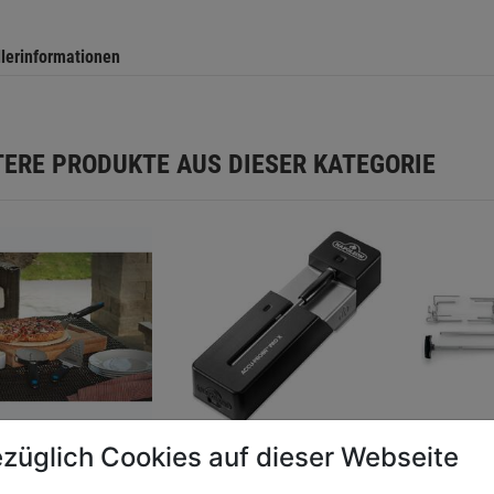
llerinformationen
TERE PRODUKTE AUS DIESER KATEGORIE
züglich Cookies auf dieser Webseite
er Set "Pizza
Fleischthermometer
Drehspi