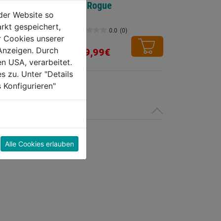
tyle
für Rogue
der Website so
rkt gespeichert,
0.0
(0)
0.0
(0)
0.0
r Cookies unserer
von
Anzeigen. Durch
€
169,99€
5
en USA, verarbeitet.
Sternen.
s zu. Unter "Details
 Konfigurieren"
Alle Cookies erlauben