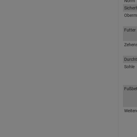
Norm
Sicher
Oberma
Futter
Zehen
Durcht
Sohle
Fußbet
Weiter