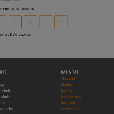
KTE
RAT & TAT
Akkuwelt
ug
Marken
technik
Service
sschutz
% Aktionen %
aren
Ratgeber
 & Lacke
Newsletter