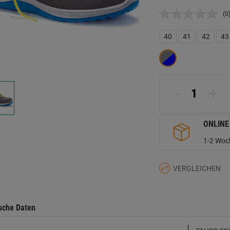
(0
K
B
L
40
41
42
43
a
d
Se
-
+
ONLINE
1-2 Woch
VERGLEICHEN
sche Daten