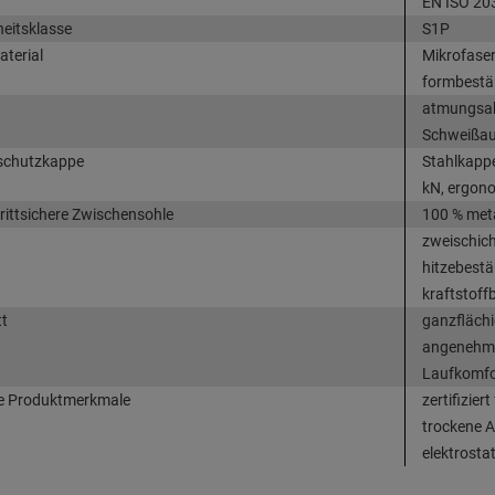
EN ISO 20
heitsklasse
S1P
terial
Mikrofaser
formbeständ
atmungsakt
Schweißa
schutzkappe
Stahlkapp
kN, ergon
rittsichere Zwischensohle
100 % meta
zweischich
hitzebestän
kraftstoff
t
ganzflächi
angenehm 
Laufkomfo
e Produktmerkmale
zertifizier
trockene A
elektrosta