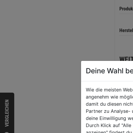
Produk
Herste
WEI
Deine Wahl be
Wie die meisten Web
angenehm wie möglich
VERGLEICHEN
damit du diesen nic
Partner zu Analyse-
deine Einwilligung w
Durch Klick auf "All
anzeigen" findest du