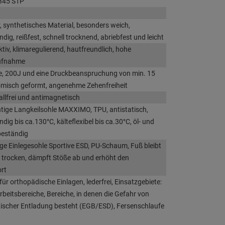
345 S1P
, synthetisches Material, besonders weich,
ig, reißfest, schnell trocknend, abriebfest und leicht
iv, klimaregulierend, hautfreundlich, hohe
ufnahme
e, 200J und eine Druckbeanspruchung von min. 15
omisch geformt, angenehme Zehenfreiheit
llfrei und antimagnetisch
tige Langkeilsohle MAXXIMO, TPU, antistatisch,
dig bis ca.130°C, kälteflexibel bis ca.30°C, öl- und
beständig
ge Einlegesohle Sportive ESD, PU-Schaum, Fuß bleibt
trocken, dämpft Stöße ab und erhöht den
rt
t für orthopädische Einlagen, lederfrei, Einsatzgebiete:
rbeitsbereiche, Bereiche, in denen die Gefahr von
tischer Entladung besteht (EGB/ESD), Fersenschlaufe