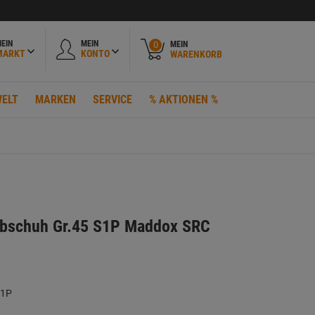
EIN
MEIN
MEIN
0
MARKT
KONTO
WARENKORB
ELT
MARKEN
SERVICE
% AKTIONEN %
albschuh Gr.45 S1P Maddox SRC
S1P
P