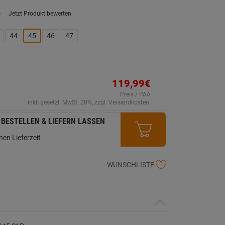
)
Jetzt Produkt bewerten
ein
eurteilungswert.
ink
44
45
46
47
uf
erselben
ite.
119,99€
Preis / PAA
inkl. gesetzl. MwSt. 20%, zzgl. Versandkosten.
 BESTELLEN & LIEFERN LASSEN
en Lieferzeit
WUNSCHLISTE