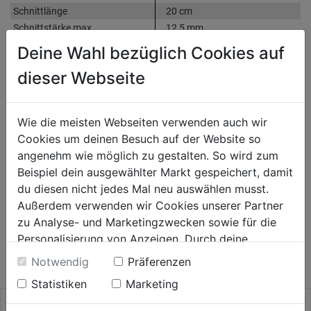
Schnittlänge
20 cm
Schnittstärke max.
12,5 mm
Gewicht
1,7 kg
Deine Wahl bezüglich Cookies auf
Weitere Produktmerkmale
ohne Akku und Ladegerät
dieser Webseite
Produktinformationen
Wie die meisten Webseiten verwenden auch wir
Cookies um deinen Besuch auf der Website so
angenehm wie möglich zu gestalten. So wird zum
Herstellerinformationen
Beispiel dein ausgewählter Markt gespeichert, damit
du diesen nicht jedes Mal neu auswählen musst.
Außerdem verwenden wir Cookies unserer Partner
zu Analyse- und Marketingzwecken sowie für die
WEITERE PRODUKTE AUS DIESER
Personalisierung von Anzeigen. Durch deine
KATEGORIE
Einwilligung werden die Daten von Drittanbieter,
Notwendig
Präferenzen
unter anderem auch in den USA, verarbeitet.
Statistiken
Marketing
Durch Klick auf "Alle Cookies erlauben" stimmst du
der Verwendung aller Cookies zu. Unter "Details