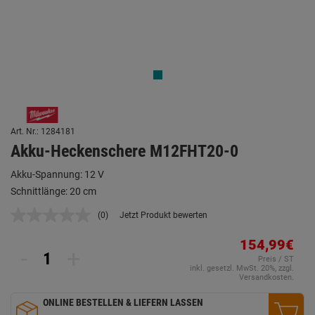
Art. Nr.: 1284181
Akku-Heckenschere M12FHT20-0
Akku-Spannung: 12 V
Schnittlänge: 20 cm
(0)
Jetzt Produkt bewerten
Kein
Beurteilungswert.
Link
154,99€
-
+
auf
Preis / ST
derselben
inkl. gesetzl. MwSt. 20%, zzgl.
Seite.
Versandkosten.
ONLINE BESTELLEN & LIEFERN LASSEN