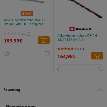
Akku-Heckenschere HSA 30
Set inkl. Akku u. Ladegerät
0.0
(0)
Akku-Heckenschere GE-CH
0.0
18/60 Li Set 4,0 Ah
159,99€
von
5
5.0
(1)
5.0
Sternen.
164,98€
von
5
Sternen.
1
Bewertung
Bewertung