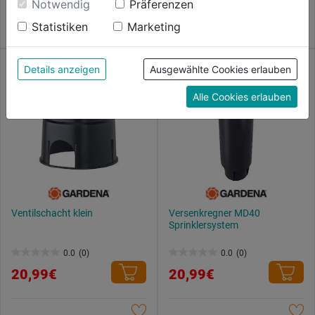
Notwendig
Präferenzen
unter anderem auch in den USA, verarbeitet.
5
5
Statistiken
Marketing
Durch Klick auf "Alle Cookies erlauben" stimmst du
Sternen.
Sternen.
der Verwendung aller Cookies zu. Unter "Details
anzeigen" findest du alle Infos zu den
Details anzeigen
Ausgewählte Cookies erlauben
unterschiedlichen Cookies, unter "Cookies
Alle Cookies erlauben
Konfigurieren" kannst du auswählen, welche Cookies
du zulassen möchtest und welche nicht.
Weitere Informationen findest du in unserer
Datenschutzerklärung
.
Ventilschacht klein
Versenkregner MD40
Sprinklersystem
0.0
(0)
0.0
(0)
0.0
0.0
20,99€
20,99€
von
von
5
5
Sternen.
Sternen.