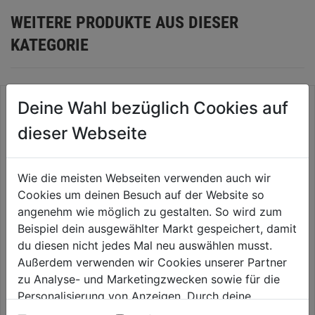
WEITERE PRODUKTE AUS DIESER
KATEGORIE
Deine Wahl bezüglich Cookies auf
dieser Webseite
Wie die meisten Webseiten verwenden auch wir
Cookies um deinen Besuch auf der Website so
angenehm wie möglich zu gestalten. So wird zum
Beispiel dein ausgewählter Markt gespeichert, damit
du diesen nicht jedes Mal neu auswählen musst.
Verlängerungskabel f.
Verlegerohr 1/2" 15m Micro-
Außerdem verwenden wir Cookies unserer Partner
Bodenfeuchtesensor
Drip-System
zu Analyse- und Marketingzwecken sowie für die
0.0
(0)
0.0
(0)
Personalisierung von Anzeigen. Durch deine
0.0
0.0
17,99€
19,59€
Einwilligung werden die Daten von Drittanbieter,
von
von