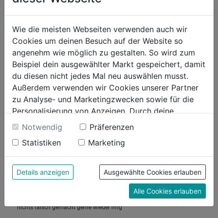
Wie die meisten Webseiten verwenden auch wir
Cookies um deinen Besuch auf der Website so
angenehm wie möglich zu gestalten. So wird zum
Beispiel dein ausgewählter Markt gespeichert, damit
du diesen nicht jedes Mal neu auswählen musst.
Außerdem verwenden wir Cookies unserer Partner
zu Analyse- und Marketingzwecken sowie für die
Personalisierung von Anzeigen. Durch deine
Einwilligung werden die Daten von Drittanbieter,
Notwendig
Präferenzen
unter anderem auch in den USA, verarbeitet.
Statistiken
Marketing
Durch Klick auf "Alle Cookies erlauben" stimmst du
der Verwendung aller Cookies zu. Unter "Details
anzeigen" findest du alle Infos zu den
Details anzeigen
Ausgewählte Cookies erlauben
unterschiedlichen Cookies, unter "Cookies
Alle Cookies erlauben
Konfigurieren" kannst du auswählen, welche Cookies
du zulassen möchtest und welche nicht.
Weitere Informationen findest du in unserer