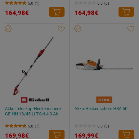
5.0
(1)
0.0
(0)
5.0
0.0
164,98€
164,98€
von
von
5
5
Sternen.
Sternen.
1
Bewertung
Akku-Teleskop-Heckenschere
Akku-Heckenschere HSA 50
GE-HH 18/45 Li T-Set 4,0 Ah
5.0
(1)
0.0
(0)
5.0
0.0
169,98€
169,99€
von
von