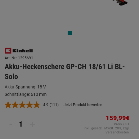
Art. Nr.: 1295691
Akku-Heckenschere GP-CH 18/61 Li BL-
Solo
Akku-Spannung: 18 V
Schnittlänge: 610 mm
4.9
(111)
Jetzt Produkt bewerten
111
Bewertungen
lesen.
159,99€
-
+
Link
Preis / ST
auf
inkl. gesetzl. MwSt. 20%, zzgl.
derselben
Versandkosten.
Seite.