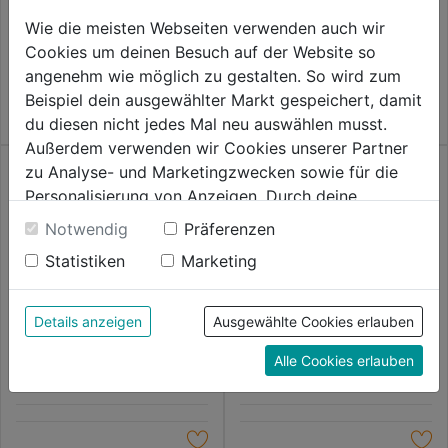
0.0
(0)
0.0
(0)
Wie die meisten Webseiten verwenden auch wir
0.0
0.0
2,89€
2,89€
Cookies um deinen Besuch auf der Website so
von
von
angenehm wie möglich zu gestalten. So wird zum
5
5
Beispiel dein ausgewählter Markt gespeichert, damit
Sternen.
Sternen.
du diesen nicht jedes Mal neu auswählen musst.
Außerdem verwenden wir Cookies unserer Partner
zu Analyse- und Marketingzwecken sowie für die
Personalisierung von Anzeigen. Durch deine
Einwilligung werden die Daten von Drittanbieter,
Notwendig
Präferenzen
unter anderem auch in den USA, verarbeitet.
Statistiken
Marketing
Durch Klick auf "Alle Cookies erlauben" stimmst du
Spanplattenschrauben TX VG
Spanplattenschrauben TX
der Verwendung aller Cookies zu. Unter "Details
gverz. Senkkopf
Edelstahl A2 Panhead
anzeigen" findest du alle Infos zu den
Details anzeigen
Ausgewählte Cookies erlauben
unterschiedlichen Cookies, unter "Cookies
0.0
(0)
0.0
(0)
0.0
0.0
Alle Cookies erlauben
Konfigurieren" kannst du auswählen, welche Cookies
4,19€
4,59€
von
von
du zulassen möchtest und welche nicht.
5
5
Weitere Informationen findest du in unserer
Sternen.
Sternen.
Datenschutzerklärung
.