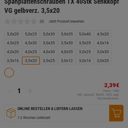
Spanplattenschrauben TX 40Stk Senkkopf
VG gelbverz. 3,5x20
(0)
Jetzt Produkt bewerten
Kein
Beurteilungswert.
Link
5,0x20
5,0x25
5,0x30
5,0x35
5,0x40
4,5x20
auf
derselben
4,5x25
4,5x30
3,0x35
3,5x30
3,5x35
4,0x16
Seite.
4,0x20
4,0x25
4,0x30
4,0x35
3,0x25
3,0x30
3,5x16
3,5x20
3,5x25
3,0x12
3,0x16
3,0x20
2,39€
-
+
Preis / PAK
inkl. gesetzl. MwSt. 20%, zzgl.
Versandkosten.
ONLINE BESTELLEN & LIEFERN LASSEN
1-2 Wochen Lieferzeit