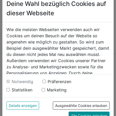
Deine Wahl bezüglich Cookies auf
Spanplattenschrauben TX VG
Spanplattenschrauben TX
dieser Webseite
gverz. Senkkopf
Edelstahl A2 Panhead
0.0
(0)
0.0
(0)
0.0
0.0
4,19€
4,59€
Wie die meisten Webseiten verwenden auch wir
von
von
Cookies um deinen Besuch auf der Website so
5
5
angenehm wie möglich zu gestalten. So wird zum
Sternen.
Sternen.
Beispiel dein ausgewählter Markt gespeichert, damit
du diesen nicht jedes Mal neu auswählen musst.
Außerdem verwenden wir Cookies unserer Partner
zu Analyse- und Marketingzwecken sowie für die
Personalisierung von Anzeigen. Durch deine
Einwilligung werden die Daten von Drittanbieter,
Notwendig
Präferenzen
unter anderem auch in den USA, verarbeitet.
Statistiken
Marketing
Spanplattenschrauben TX TG
Durch Klick auf "Alle Cookies erlauben" stimmst du
gverz. Senkkopf
der Verwendung aller Cookies zu. Unter "Details
anzeigen" findest du alle Infos zu den
0.0
(0)
Details anzeigen
Ausgewählte Cookies erlauben
0.0
unterschiedlichen Cookies, unter "Cookies
8,99€
von
Spanplattenschrauben TX gelb
Alle Cookies erlauben