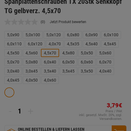
Spanplattenschrauben TX 20Stk Senkkopf
TG gelbverz. 4,5x70
(0)
Jetzt Produkt bewerten
Kein
Beurteilungswert.
Link
5,0x90
5,0x100
5,0x120
6,0x80
6,0x90
6,0x100
auf
derselben
6,0x110
6,0x120
4,0x70
4,5x35
4,5x40
4,5x45
Seite.
4,5x50
4,5x60
4,5x70
4,5x80
5,0x50
5,0x60
5,0x70
5,0x80
6,0x40
6,0x50
6,0x60
6,0x70
3,0x40
3,0x45
3,5x40
3,5x45
3,5x50
4,0x40
4,0x45
4,0x50
4,0x60
3,79€
-
+
Preis / PAK
inkl. gesetzl. MwSt. 20%, zzgl.
Versandkosten.
ONLINE BESTELLEN & LIEFERN LASSEN