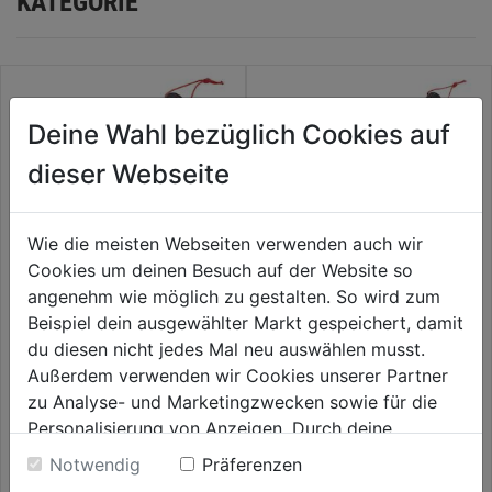
KATEGORIE
Deine Wahl bezüglich Cookies auf
dieser Webseite
Wie die meisten Webseiten verwenden auch wir
Cookies um deinen Besuch auf der Website so
angenehm wie möglich zu gestalten. So wird zum
Beispiel dein ausgewählter Markt gespeichert, damit
Grillbürste dreiseitig 30 cm
Grillbürste dreiseitig 46cm
du diesen nicht jedes Mal neu auswählen musst.
Außerdem verwenden wir Cookies unserer Partner
3.7
(3)
4.0
(3)
3.7
4.0
zu Analyse- und Marketingzwecken sowie für die
13,99€
14,99€
von
von
Personalisierung von Anzeigen. Durch deine
5
5
Einwilligung werden die Daten von Drittanbieter,
Notwendig
Präferenzen
Sternen.
Sternen.
unter anderem auch in den USA, verarbeitet.