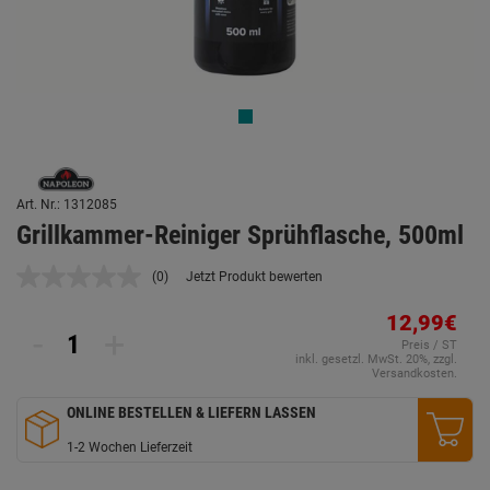
Art. Nr.: 1312085
Grillkammer-Reiniger Sprühflasche, 500ml
(0)
Jetzt Produkt bewerten
Kein
Beurteilungswert.
Link
12,99€
-
+
auf
Preis / ST
derselben
inkl. gesetzl. MwSt. 20%, zzgl.
Seite.
Versandkosten.
ONLINE BESTELLEN & LIEFERN LASSEN
1-2 Wochen Lieferzeit