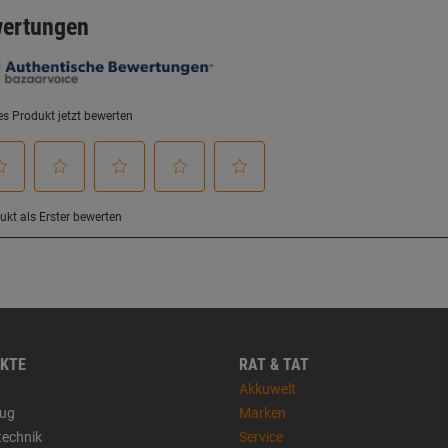
KTE
RAT & TAT
Akkuwelt
ug
Marken
technik
Service