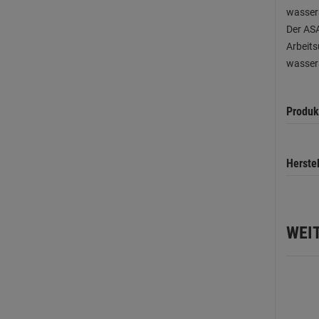
wassera
Der ASA
Arbeit
wassera
Produk
Herste
WEI