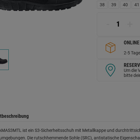
L
38
39
40
41
a
d
Se
-
+
ONLINE
2-5 Tage
RESERV
Um die V
bitte de
tbeschreibung
MAS3MTL ist ein S3-Sicherheitsschuh mit Metallkappe und durchtrittsich
sumgebungen. Die rutschhemmende Sohle (SRC), antistatische Eigenschaf