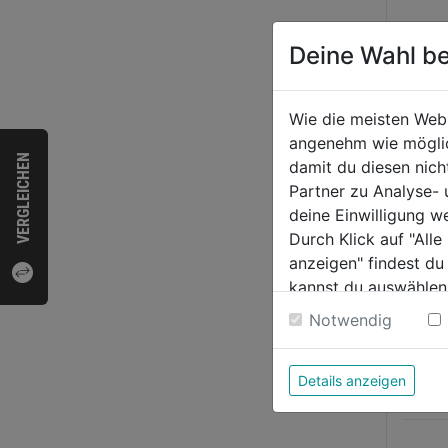
Deine Wahl be
Wie die meisten Web
angenehm wie möglich
VERGLEICHEN
Siche
damit du diesen nic
Livas
Partner zu Analyse-
deine Einwilligung w
Durch Klick auf "All
0.0
anzeigen" findest du
von
109,
kannst du auswählen
5
Weitere Informatione
Notwendig
Sternen
Details anzeigen
Bewer