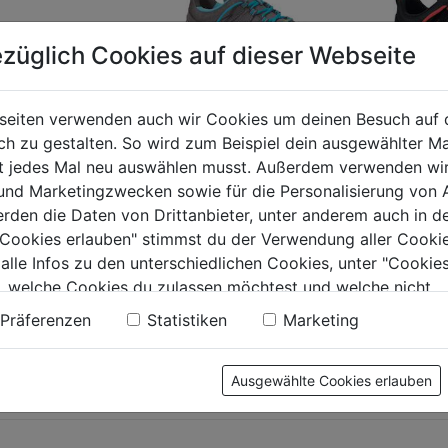
züglich Cookies auf dieser Webseite
seiten verwenden auch wir Cookies um deinen Besuch auf 
 zu gestalten. So wird zum Beispiel dein ausgewählter Ma
rheitshalbschuh
Sicherheitshalbschuh
Sicherh
ht jedes Mal neu auswählen musst. Außerdem verwenden wi
 schwarz/rot Low
S1P Maddie SRC ESD
S3 Mad
 und Marketingzwecken sowie für die Personalisierung von 
grau
schwarz
erden die Daten von Drittanbieter, unter anderem auch in d
e Cookies erlauben" stimmst du der Verwendung aller Cookie
0.0
(0)
0.0
(0)
0.0
0.0
 alle Infos zu den unterschiedlichen Cookies, unter "Cookies
von
von
99€
114,99€
119,99
, welche Cookies du zulassen möchtest und welche nicht.
5
5
n findest du in unserer
Datenschutzerklärung
.
Präferenzen
Statistiken
Marketing
.
Sternen.
Sternen.
Ausgewählte Cookies erlauben
tung