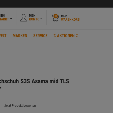
EIN
MEIN
MEIN
0
MARKT
KONTO
WARENKORB
ELT
MARKEN
SERVICE
% AKTIONEN %
ochschuh S3S Asama mid TLS
7
)
Jetzt Produkt bewerten
ein
eurteilungswert.