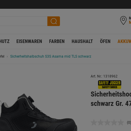
M
HUTZ
EISENWAREN
FARBEN
HAUSHALT
ÖFEN
AKKUW
fel
Sicherheitshalbschuh S3S Asama mid TLS schwarz
Art. Nr.: 1318962
Sicherheitsh
schwarz Gr. 4
(0
K
B