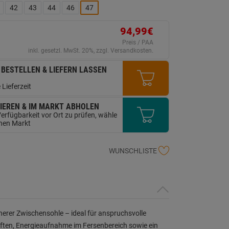
ink
42
43
44
46
47
uf
erselben
ite.
94,99€
Preis / PAA
inkl. gesetzl. MwSt. 20%, zzgl. Versandkosten.
 BESTELLEN & LIEFERN LASSEN
 Lieferzeit
IEREN & IM MARKT ABHOLEN
erfügbarkeit vor Ort zu prüfen, wähle
inen Markt
WUNSCHLISTE
erer Zwischensohle – ideal für anspruchsvolle
ten, Energieaufnahme im Fersenbereich sowie ein