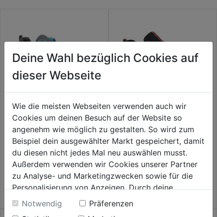
Deine Wahl bezüglich Cookies auf
dieser Webseite
Wie die meisten Webseiten verwenden auch wir
Cookies um deinen Besuch auf der Website so
Sicherheitshalbschuh S1P
Sicherheitshalbschuh S3
angenehm wie möglich zu gestalten. So wird zum
Maddie SRC ESD grau
Maddox SRC ESD schwarz/rot
Low
Beispiel dein ausgewählter Markt gespeichert, damit
0.0
(0)
0.0
(0)
du diesen nicht jedes Mal neu auswählen musst.
0.0
0.0
114,99€
119,99€
Außerdem verwenden wir Cookies unserer Partner
von
von
zu Analyse- und Marketingzwecken sowie für die
5
5
Personalisierung von Anzeigen. Durch deine
Sternen.
Sternen.
Einwilligung werden die Daten von Drittanbieter,
Notwendig
Präferenzen
unter anderem auch in den USA, verarbeitet.