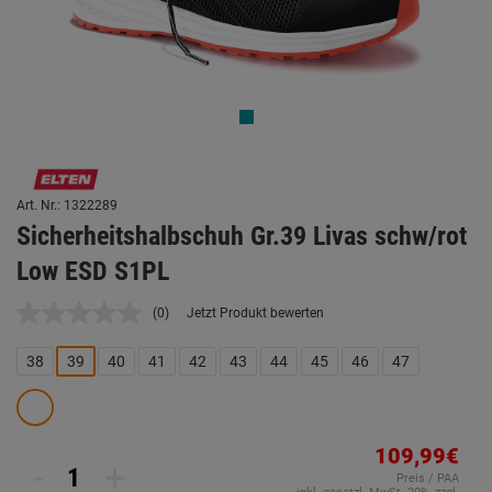
Art. Nr.: 1322289
Sicherheitshalbschuh Gr.39 Livas schw/rot
Low ESD S1PL
(0)
Jetzt Produkt bewerten
Kein
Beurteilungswert.
Link
38
39
40
41
42
43
44
45
46
47
auf
derselben
Seite.
109,99€
-
+
Preis / PAA