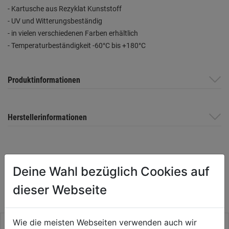
- Kartusche aus Rezyklat Kunststoff
- UV und Witterungsbeständig
- in vielen verschiedenen Farben erhältlich
- Temperaturbeständigkeit -60°C bis +180°C
Produktinformationen
Herstellerinformationen
WEITERE PRODUKTE AUS DIESER
Deine Wahl bezüglich Cookies auf
KATEGORIE
dieser Webseite
Wie die meisten Webseiten verwenden auch wir