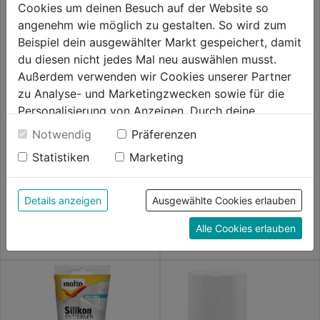
Cookies um deinen Besuch auf der Website so
angenehm wie möglich zu gestalten. So wird zum
Beispiel dein ausgewählter Markt gespeichert, damit
du diesen nicht jedes Mal neu auswählen musst.
Außerdem verwenden wir Cookies unserer Partner
zu Analyse- und Marketingzwecken sowie für die
Personalisierung von Anzeigen. Durch deine
Einwilligung werden die Daten von Drittanbieter,
Notwendig
Präferenzen
unter anderem auch in den USA, verarbeitet.
Silikon Bad&Küche weiß 100ml
Silikon Bad&Küche
Statistiken
Marketing
transp.100ml
Durch Klick auf "Alle Cookies erlauben" stimmst du
der Verwendung aller Cookies zu. Unter "Details
0.0
(0)
0.0
(0)
0.0
0.0
anzeigen" findest du alle Infos zu den
Details anzeigen
Ausgewählte Cookies erlauben
12,59€
12,59€
von
von
unterschiedlichen Cookies, unter "Cookies
5
5
€ 125,90/1 L
€ 125,90/1 L
Alle Cookies erlauben
Konfigurieren" kannst du auswählen, welche Cookies
Sternen.
Sternen.
du zulassen möchtest und welche nicht.
Weitere Informationen findest du in unserer
Datenschutzerklärung
.