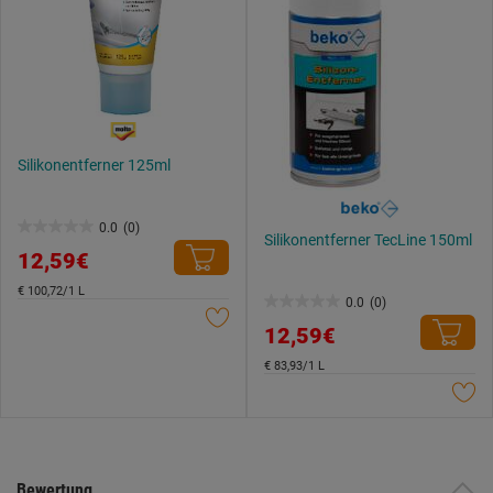
Silikonentferner 125ml
0.0
(0)
0.0
Silikonentferner TecLine 150ml
12,59€
von
5
€ 100,72/1 L
0.0
(0)
0.0
Sternen.
12,59€
von
5
€ 83,93/1 L
Sternen.
Bewertung