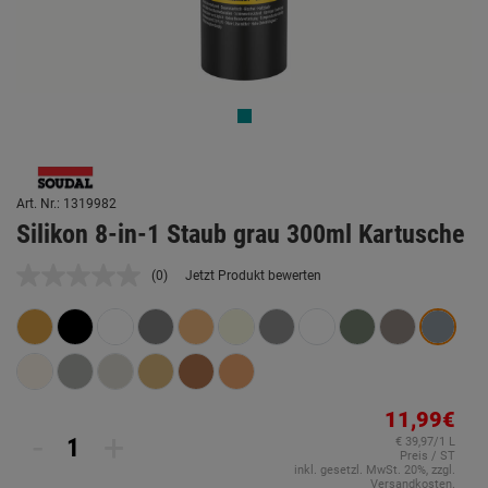
Art. Nr.: 1319982
Silikon 8-in-1 Staub grau 300ml Kartusche
(0)
Jetzt Produkt bewerten
Kein
Beurteilungswert.
Link
auf
derselben
Seite.
11,99€
-
+
€ 39,97/1 L
Preis / ST
inkl. gesetzl. MwSt. 20%, zzgl.
Versandkosten.