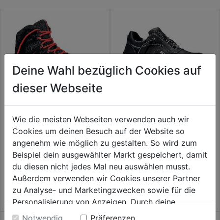
Deine Wahl bezüglich Cookies auf
dieser Webseite
Wie die meisten Webseiten verwenden auch wir
Sicherheitshochschuh S3
Sicherheitshalbschuh S3
Cookies um deinen Besuch auf der Website so
Maddox SRC ESD schwarz/rot
Reaction SRC ESD schw.XXT
Mid
Mid
angenehm wie möglich zu gestalten. So wird zum
0.0
(0)
0.0
(0)
Beispiel dein ausgewählter Markt gespeichert, damit
0.0
0.0
124,99€
124,99€
du diesen nicht jedes Mal neu auswählen musst.
von
von
Außerdem verwenden wir Cookies unserer Partner
5
5
zu Analyse- und Marketingzwecken sowie für die
Sternen.
Sternen.
Personalisierung von Anzeigen. Durch deine
Einwilligung werden die Daten von Drittanbieter,
Notwendig
Präferenzen