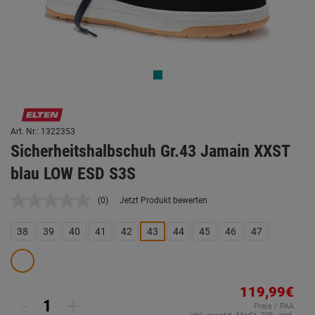
Art. Nr.: 1322353
Sicherheitshalbschuh Gr.43 Jamain XXST
blau LOW ESD S3S
(0)
Jetzt Produkt bewerten
Kein
Beurteilungswert.
Link
38
39
40
41
42
43
44
45
46
47
auf
derselben
Seite.
119,99€
-
+
Preis / PAA