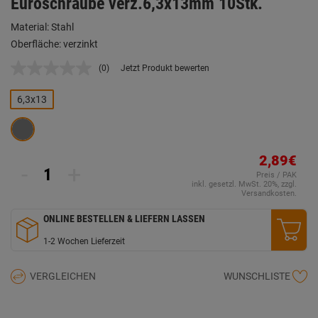
Euroschraube verz.6,3x13mm 10Stk.
Material: Stahl
Oberfläche: verzinkt
(0)
Jetzt Produkt bewerten
Kein
Beurteilungswert.
Link
6,3x13
auf
derselben
Seite.
2,89€
-
+
Preis / PAK
inkl. gesetzl. MwSt. 20%, zzgl.
Versandkosten.
ONLINE BESTELLEN & LIEFERN LASSEN
1-2 Wochen Lieferzeit
VERGLEICHEN
WUNSCHLISTE