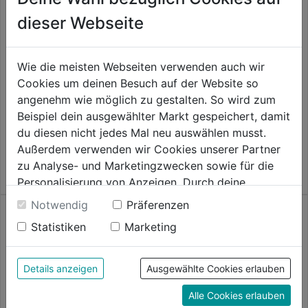
dieser Webseite
Wie die meisten Webseiten verwenden auch wir
Flügelschraube Polyamid
Glasleistenschraube A2
Cookies um deinen Besuch auf der Website so
angenehm wie möglich zu gestalten. So wird zum
0.0
(0)
0.0
(0)
Beispiel dein ausgewählter Markt gespeichert, damit
0.0
0.0
3,79€
3,79€
du diesen nicht jedes Mal neu auswählen musst.
von
von
Außerdem verwenden wir Cookies unserer Partner
5
5
zu Analyse- und Marketingzwecken sowie für die
Sternen.
Sternen.
Personalisierung von Anzeigen. Durch deine
Einwilligung werden die Daten von Drittanbieter,
Notwendig
Präferenzen
unter anderem auch in den USA, verarbeitet.
Statistiken
Marketing
Durch Klick auf "Alle Cookies erlauben" stimmst du
der Verwendung aller Cookies zu. Unter "Details
anzeigen" findest du alle Infos zu den
Details anzeigen
Ausgewählte Cookies erlauben
unterschiedlichen Cookies, unter "Cookies
Linsenschraube verzinkt
Senkschraube verz. DIN9665-
Alle Cookies erlauben
Konfigurieren" kannst du auswählen, welche Cookies
DIN7985-4.8 m. Muttern
4.8 m. Muttern