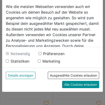
0.0
(0)
0.0
(0)
Wie die meisten Webseiten verwenden auch wir
0.0
0.0
6,29€
6,29€
Cookies um deinen Besuch auf der Website so
von
von
angenehm wie möglich zu gestalten. So wird zum
5
5
Beispiel dein ausgewählter Markt gespeichert, damit
Sternen.
Sternen.
du diesen nicht jedes Mal neu auswählen musst.
Außerdem verwenden wir Cookies unserer Partner
zu Analyse- und Marketingzwecken sowie für die
Personalisierung von Anzeigen. Durch deine
Einwilligung werden die Daten von Drittanbieter,
Notwendig
Präferenzen
unter anderem auch in den USA, verarbeitet.
Statistiken
Marketing
Durch Klick auf "Alle Cookies erlauben" stimmst du
Secskantschraube Edelstahl
Sechskantschraube verz.
der Verwendung aller Cookies zu. Unter "Details
DIN931
DIN933-8.8
anzeigen" findest du alle Infos zu den
Details anzeigen
Ausgewählte Cookies erlauben
unterschiedlichen Cookies, unter "Cookies
0.0
(0)
0.0
(0)
0.0
0.0
Alle Cookies erlauben
Konfigurieren" kannst du auswählen, welche Cookies
6,29€
8,79€
von
von
du zulassen möchtest und welche nicht.
5
5
Weitere Informationen findest du in unserer
Sternen.
Sternen.
Datenschutzerklärung
.