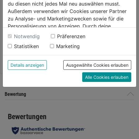
du diesen nicht jedes Mal neu auswählen musst.
Außerdem verwenden wir Cookies unserer Partner
zu Analyse- und Marketingzwecken sowie für die
Sechskantschraube verz.
DIN931-8.8
Personalisierung von Anzeigen. Durch deine
Einwilligung werden die Daten von Drittanbieter,
Notwendig
Präferenzen
0.0
(0)
0.0
unter anderem auch in den USA, verarbeitet.
17,59€
Statistiken
Marketing
von
Durch Klick auf "Alle Cookies erlauben" stimmst du
5
der Verwendung aller Cookies zu. Unter "Details
Sternen.
anzeigen" findest du alle Infos zu den
Details anzeigen
Ausgewählte Cookies erlauben
unterschiedlichen Cookies, unter "Cookies
Alle Cookies erlauben
Konfigurieren" kannst du auswählen, welche Cookies
du zulassen möchtest und welche nicht.
Weitere Informationen findest du in unserer
Bewertung
Datenschutzerklärung
.