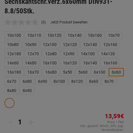
Sechskantschr.verz.6x60mm DIN931-
8.8/50Stk.
(0)
Jetzt Produkt bewerten
Kein
Beurteilungswert.
Link
10x100
10x110
10x120
10x140
10x160
10x70
auf
derselben
10x80
10x90
12x100
12x120
12x140
12x160
Seite.
12x180
12x70
12x80
12x90
14x100
14x120
14x60
14x80
16x100
16x120
16x140
16x160
16x180
16x70
16x80
5x50
5x60
6x100
6x60
6x70
6x80
6x90
8x100
8x120
8x60
8x70
8x80
8x90
13,59€
-
+
Preis / PAK
inkl. gesetzl. MwSt. 20%, zzgl.
Versandkosten.