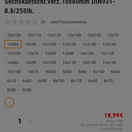
Sechskantschr.verz.10x80mm DIN931-
8.8/25Stk.
(0)
Jetzt Produkt bewerten
Kein
Beurteilungswert.
Link
10x100
10x110
10x120
10x140
10x160
10x70
auf
derselben
10x80
10x90
12x100
12x120
12x140
12x160
Seite.
12x180
12x70
12x80
12x90
14x100
14x120
14x60
14x80
16x100
16x120
16x140
16x160
16x180
16x70
16x80
5x50
5x60
6x100
6x60
6x70
6x80
6x90
8x100
8x120
8x60
8x70
8x80
8x90
18,99€
-
+
Preis / PAK
inkl. gesetzl. MwSt. 20%, zzgl.
Versandkosten.