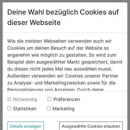
ONLINE BESTELLEN & LIEFERN LASSEN
Deine Wahl bezüglich Cookies auf
1-2 Wochen Lieferzeit
dieser Webseite
WUNSCHLISTE
Wie die meisten Webseiten verwenden auch wir
Cookies um deinen Besuch auf der Website so
Produktinformationen
angenehm wie möglich zu gestalten. So wird zum
Beispiel dein ausgewählter Markt gespeichert, damit
du diesen nicht jedes Mal neu auswählen musst.
Außerdem verwenden wir Cookies unserer Partner
zu Analyse- und Marketingzwecken sowie für die
Bewertung
Personalisierung von Anzeigen. Durch deine
Einwilligung werden die Daten von Drittanbieter,
Notwendig
Präferenzen
unter anderem auch in den USA, verarbeitet.
Statistiken
Marketing
Durch Klick auf "Alle Cookies erlauben" stimmst du
der Verwendung aller Cookies zu. Unter "Details
anzeigen" findest du alle Infos zu den
Details anzeigen
Ausgewählte Cookies erlauben