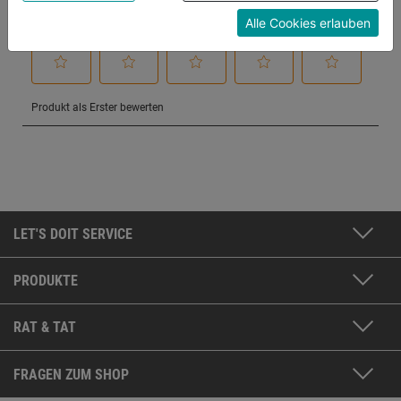
unterschiedlichen Cookies, unter "Cookies
Alle Cookies erlauben
Konfigurieren" kannst du auswählen, welche Cookies
du zulassen möchtest und welche nicht.
Weitere Informationen findest du in unserer
Datenschutzerklärung
.
LET'S DOIT SERVICE
PRODUKTE
RAT & TAT
FRAGEN ZUM SHOP