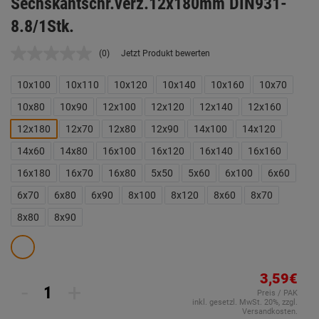
Sechskantschr.verz.12x180mm DIN931-
8.8/1Stk.
(0)
Jetzt Produkt bewerten
Kein
Beurteilungswert.
Link
10x100
10x110
10x120
10x140
10x160
10x70
auf
derselben
10x80
10x90
12x100
12x120
12x140
12x160
Seite.
12x180
12x70
12x80
12x90
14x100
14x120
14x60
14x80
16x100
16x120
16x140
16x160
16x180
16x70
16x80
5x50
5x60
6x100
6x60
6x70
6x80
6x90
8x100
8x120
8x60
8x70
8x80
8x90
3,59€
-
+
Preis / PAK
inkl. gesetzl. MwSt. 20%, zzgl.
Versandkosten.