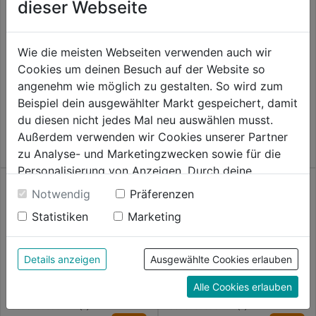
dieser Webseite
Flügelschraube Polyamid
Glasleistenschraube A2
Wie die meisten Webseiten verwenden auch wir
Cookies um deinen Besuch auf der Website so
0.0
(0)
0.0
(0)
angenehm wie möglich zu gestalten. So wird zum
0.0
0.0
3,79€
3,79€
Beispiel dein ausgewählter Markt gespeichert, damit
von
von
du diesen nicht jedes Mal neu auswählen musst.
5
5
Außerdem verwenden wir Cookies unserer Partner
Sternen.
Sternen.
zu Analyse- und Marketingzwecken sowie für die
Personalisierung von Anzeigen. Durch deine
Einwilligung werden die Daten von Drittanbieter,
Notwendig
Präferenzen
unter anderem auch in den USA, verarbeitet.
Statistiken
Marketing
Durch Klick auf "Alle Cookies erlauben" stimmst du
der Verwendung aller Cookies zu. Unter "Details
anzeigen" findest du alle Infos zu den
Details anzeigen
Ausgewählte Cookies erlauben
Linsenschraube verzinkt
Senkschraube verz. DIN9665-
unterschiedlichen Cookies, unter "Cookies
DIN7985-4.8 m. Muttern
4.8 m. Muttern
Alle Cookies erlauben
Konfigurieren" kannst du auswählen, welche Cookies
du zulassen möchtest und welche nicht.
0.0
(0)
0.0
(0)
0.0
0.0