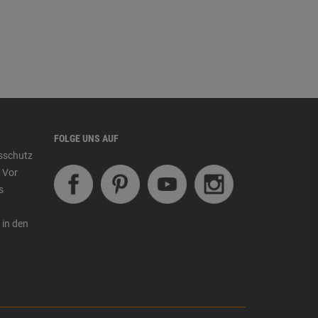
FOLGE UNS AUF
tsschutz
 Vor
s
 in den