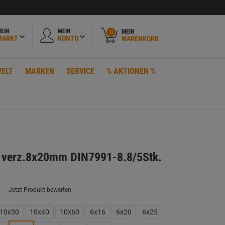
EIN
MEIN
MEIN
0
MARKT
KONTO
WARENKORB
ELT
MARKEN
SERVICE
% AKTIONEN %
 verz.8x20mm DIN7991-8.8/5Stk.
)
Jetzt Produkt bewerten
ein
eurteilungswert.
ink
10x30
10x40
10x60
6x16
6x20
6x25
uf