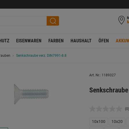
M
HUTZ
EISENWAREN
FARBEN
HAUSHALT
ÖFEN
AKKUW
rauben
Senkschraube verz. DIN7991-8.8
Art. Nr.: 1189327
Senkschraube
(0
K
B
L
10x100
10x20
a