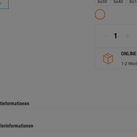
d
6x30
6x40
8x1
Se
-
+
ONLINE
1-2 Woch
tinformationen
llerinformationen