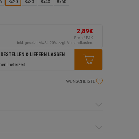
erselben
6
8x20
8x30
8x40
8x60
ite.
2,89€
Preis / PAK
inkl. gesetzl. MwSt. 20%, zzgl. Versandkosten.
 BESTELLEN & LIEFERN LASSEN
en Lieferzeit
WUNSCHLISTE