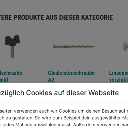
TERE PRODUKTE AUS DIESER KATEGORIE
lschraube
Glasleistenschraube
Linsens
amid
A2
verzink
m. Mutt
züglich Cookies auf dieser Webseite
0.0
(0)
0.0
(0)
0.0
0.0
von
von
€
3,79€
3,79€
seiten verwenden auch wir Cookies um deinen Besuch auf 
5
5
 zu gestalten. So wird zum Beispiel dein ausgewählter Ma
.
Sternen.
Sternen.
ht jedes Mal neu auswählen musst. Außerdem verwenden wi