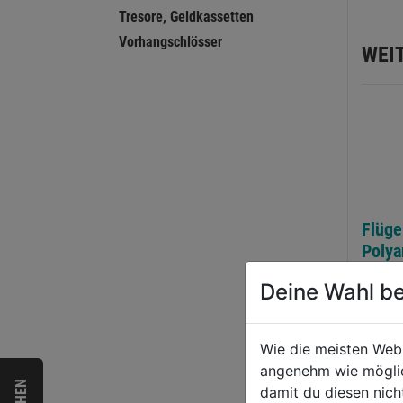
Tresore, Geldkassetten
Vorhangschlösser
WEI
Flüge
Poly
Deine Wahl be
0.0
von
3,79
Wie die meisten Web
5
angenehm wie möglich
Sternen
damit du diesen nic