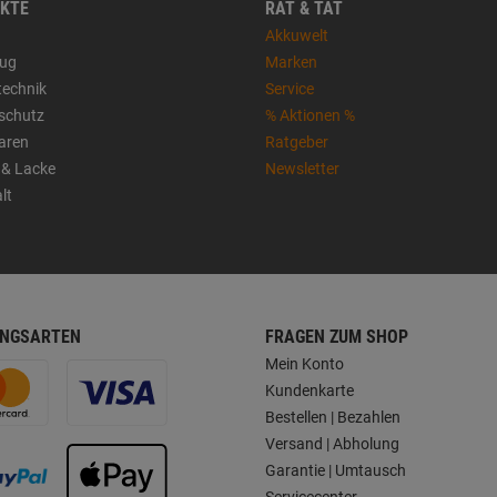
KTE
RAT & TAT
Akkuwelt
ug
Marken
technik
Service
sschutz
% Aktionen %
aren
Ratgeber
 & Lacke
Newsletter
lt
NGSARTEN
FRAGEN ZUM SHOP
Mein Konto
Kundenkarte
Bestellen | Bezahlen
Versand | Abholung
Garantie | Umtausch
Servicecenter