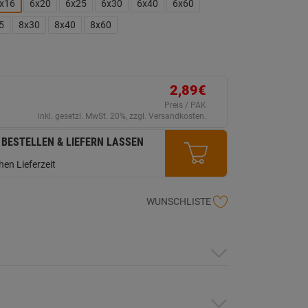
erselben
x16
6x20
6x25
6x30
6x40
6x60
ite.
5
8x30
8x40
8x60
2,89€
Preis / PAK
inkl. gesetzl. MwSt. 20%, zzgl. Versandkosten.
 BESTELLEN & LIEFERN LASSEN
en Lieferzeit
WUNSCHLISTE