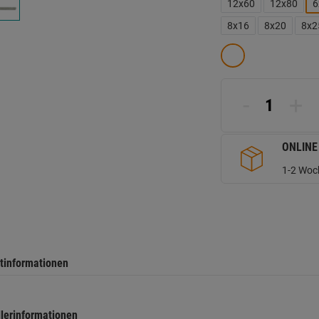
d
12x60
12x80
6
Se
8x16
8x20
8x2
-
+
ONLINE
1-2 Woch
tinformationen
llerinformationen