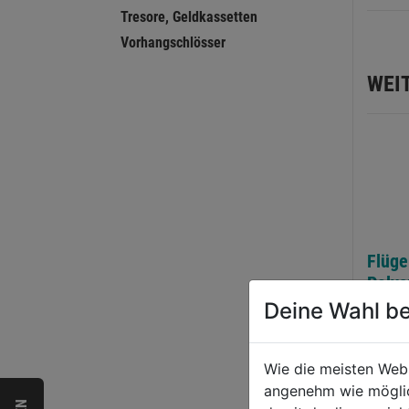
Tresore, Geldkassetten
Vorhangschlösser
WEI
Flüge
Poly
Deine Wahl be
0.0
von
3,79
Wie die meisten Web
5
angenehm wie möglich
Sternen