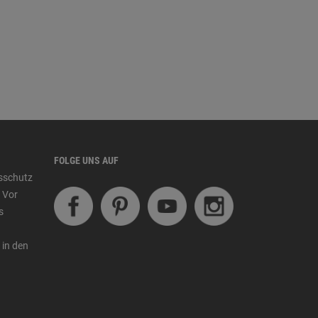
FOLGE UNS AUF
tsschutz
 Vor
s
 in den