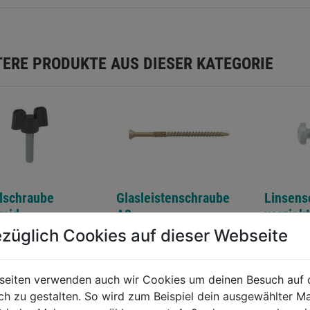
TERE PRODUKTE AUS DIESER KATEGORIE
lschraube
Glasleistenschraube
Linsens
amid
A2
verzink
m. Mutt
züglich Cookies auf dieser Webseite
0.0
(0)
0.0
(0)
0.0
0.0
von
von
€
3,79€
3,79€
seiten verwenden auch wir Cookies um deinen Besuch auf 
5
5
 zu gestalten. So wird zum Beispiel dein ausgewählter Ma
.
Sternen.
Sternen.