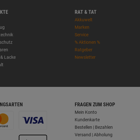
KTE
RAT & TAT
Akkuwelt
ug
Marken
technik
Service
sschutz
% Aktionen %
aren
Ratgeber
 & Lacke
Newsletter
lt
NGSARTEN
FRAGEN ZUM SHOP
Mein Konto
Kundenkarte
Bestellen | Bezahlen
Versand | Abholung