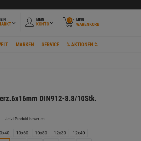
EIN
MEIN
MEIN
0
MARKT
KONTO
WARENKORB
ELT
MARKEN
SERVICE
% AKTIONEN %
verz.6x16mm DIN912-8.8/10Stk.
)
Jetzt Produkt bewerten
ein
eurteilungswert.
ink
0x40
10x60
10x80
12x30
12x40
uf