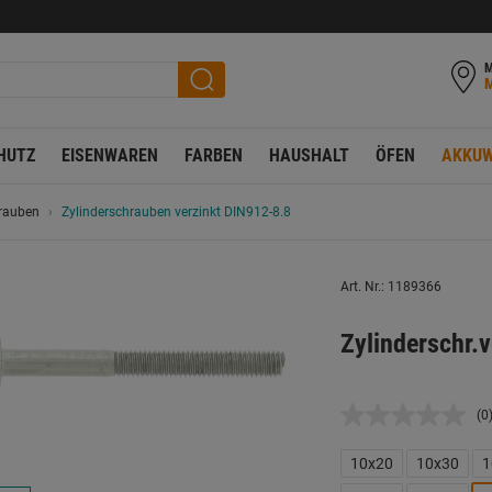
M
HUTZ
EISENWAREN
FARBEN
HAUSHALT
ÖFEN
AKKUW
rauben
Zylinderschrauben verzinkt DIN912-8.8
Art. Nr.: 1189366
Zylinderschr.
(0
K
B
L
10x20
10x30
1
a