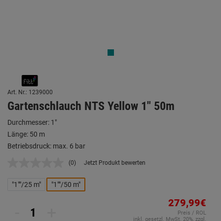
Art. Nr.: 1239000
Gartenschlauch NTS Yellow 1" 50m
Durchmesser: 1"
Länge: 50 m
Betriebsdruck: max. 6 bar
(0)
Jetzt Produkt bewerten
Kein
Beurteilungswert.
Link
"1""/25 m"
"1""/50 m"
auf
derselben
279,99€
Seite.
-
+
Preis / ROL
inkl. gesetzl. MwSt. 20%, zzgl.