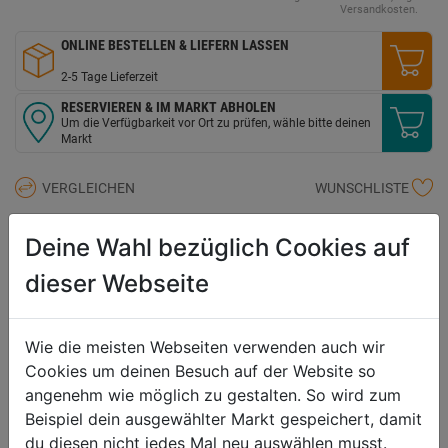
Versandkosten.
ONLINE BESTELLEN & LIEFERN LASSEN
2-5 Tage Lieferzeit
RESERVIEREN & IM MARKT ABHOLEN
Um die Verfügbarkeit vor Ort zu prüfen, wähle bitte deinen
Markt
VERGLEICHEN
WUNSCHLISTE
Deine Wahl bezüglich Cookies auf
Technische Daten
dieser Webseite
Durchmesser
1"
Länge
50 m
Wie die meisten Webseiten verwenden auch wir
Gewebe
6-lagig NTS System - kein
Cookies um deinen Besuch auf der Website so
verdrehen und verknoten
angenehm wie möglich zu gestalten. So wird zum
Phthalatfrei
ja
Beispiel dein ausgewählter Markt gespeichert, damit
Betriebsdruck
max. 6 bar
du diesen nicht jedes Mal neu auswählen musst.