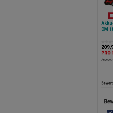
Akku
CM 18
0.0
209,
von
PRO 
5
Angebot g
Sternen
Bewer