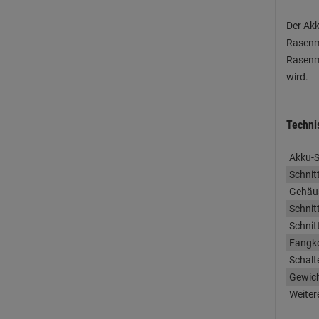
Der Akk
Rasenmä
Rasenmä
wird.
Techni
Akku-
Schnit
Gehäu
Schnit
Schnit
Fangk
Schalt
Gewic
Weiter