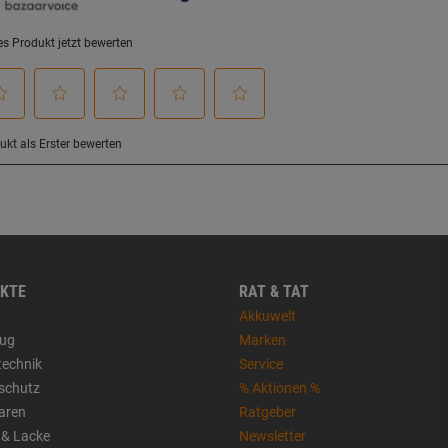
KTE
RAT & TAT
Akkuwelt
ug
Marken
technik
Service
sschutz
% Aktionen %
aren
Ratgeber
 & Lacke
Newsletter