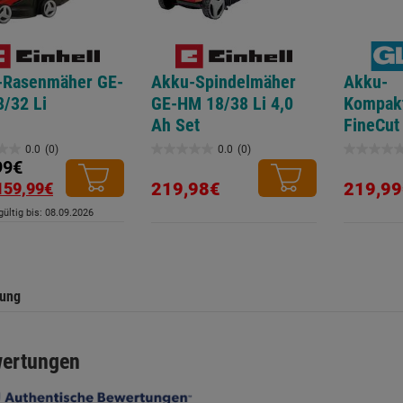
-Rasenmäher GE-
Akku-Spindelmäher
Akku-
/32 Li
GE-HM 18/38 Li 4,0
Kompak
Ah Set
FineCut
0.0
(0)
0.0
(0)
0.0
0.0
99€
von
von
219,98€
219,99
159,99€
5
5
ültig bis: 08.09.2026
.
Sternen.
Sternen.
tung