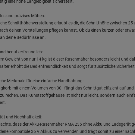
eitig eine hohe Langlebigkeit sicherstellt.
ntes und präzises Mähen:
ache Schnitthöhenverstellung erlaubt es dir, die Schnitthöhe zwischen 2
ach deinen Vorstellungen pflegen kannst. Ob du einen kurzen oder etwa
l an deine Bedürfnisse an.
und benutzerfreundlich:
em Gewicht von nur 14 kg ist dieser Rasenmäher besonders leicht und da
halter erhöht die Bedienfreundlichkeit und sorgt für zusätzliche Sicherhei
sche Merkmale für eine einfache Handhabung:
gkorb mit einem Volumen von 30 l fängt das Schnittgut effizient auf und
u rechen. Das Kunststoffgehäuse ist nicht nur leicht, sondern auch ein
ert.
lität und Nachhaltigkeit:
eachte, dass der Akku-Rasenmäher RMA 235 ohne Akku und Ladegerät geliefe
ene kompatible 36 V Akkus zu verwenden und trägt somit zu einer nachh