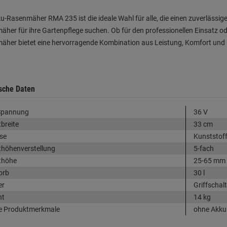
u-Rasenmäher RMA 235 ist die ideale Wahl für alle, die einen zuverlässi
her für ihre Gartenpflege suchen. Ob für den professionellen Einsatz od
her bietet eine hervorragende Kombination aus Leistung, Komfort und Flex
sche Daten
Spannung
36 V
tbreite
33 cm
se
Kunststof
thöhenverstellung
5-fach
thöhe
25-65 mm
orb
30 l
er
Griffschalt
ht
14 kg
e Produktmerkmale
ohne Akku