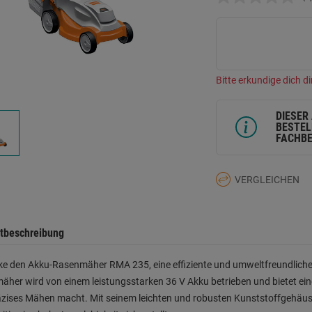
K
B
L
a
d
Se
Bitte erkundige dich di
DIESER
BESTEL
FACHBE
VERGLEICHEN
tbeschreibung
e den Akku-Rasenmäher RMA 235, eine effiziente und umweltfreundliche 
her wird von einem leistungsstarken 36 V Akku betrieben und bietet eine
zises Mähen macht. Mit seinem leichten und robusten Kunststoffgehäuse