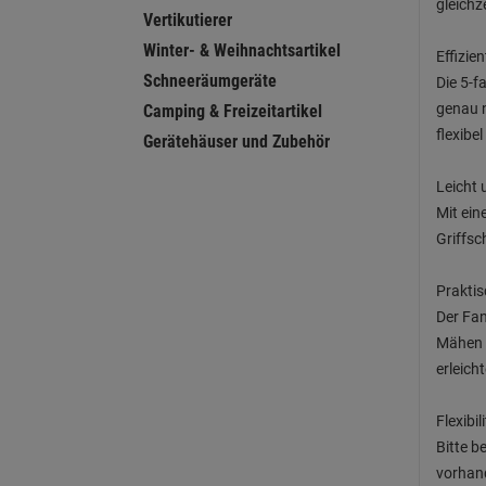
gleichz
Vertikutierer
Winter- & Weihnachtsartikel
Effizie
Schneeräumgeräte
Die 5-f
genau n
Camping & Freizeitartikel
flexibe
Gerätehäuser und Zubehör
Leicht 
Mit ein
Griffsc
Prakti
Der Fan
Mähen z
erleicht
Flexibi
Bitte b
vorhand