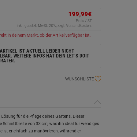
ein
eurteilungswert.
ink
199,99€
uf
erselben
Preis / ST
ite.
inkl. gesetzl. MwSt. 20%, zzgl. Versandkosten.
rekt in deinem Markt, ob der Artikel verfügbar ist.
 ARTIKEL IST AKTUELL LEIDER NICHT
LBAR. WEITERE INFOS HAT DEIN LET’S DOIT
RATER.
WUNSCHLISTE
Lösung für die Pflege deines Gartens. Dieser
 Schnittbreite von 33 cm, was ihn ideal für wendiges
 ist er einfach zu manövrieren, während er