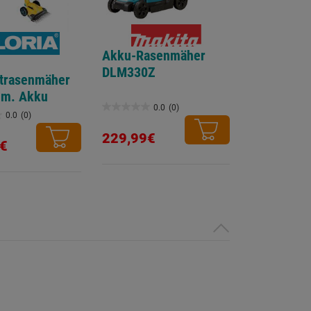
Akku-Rasenmäher
DLM330Z
trasenmäher
 m. Akku
0.0
(0)
0.0
0.0
(0)
von
229,99€
€
5
Sternen.