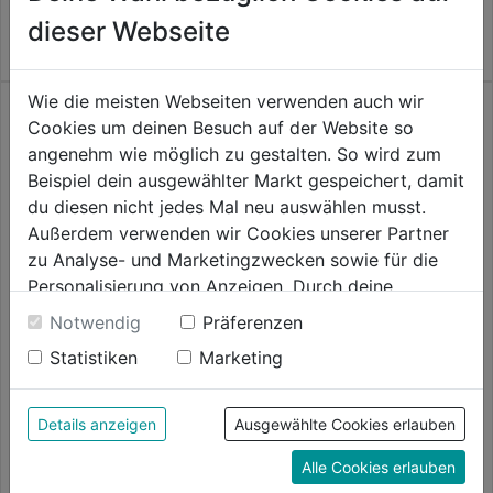
von
von
dieser Webseite
5
5
Sternen.
Sternen.
Wie die meisten Webseiten verwenden auch wir
Cookies um deinen Besuch auf der Website so
angenehm wie möglich zu gestalten. So wird zum
Beispiel dein ausgewählter Markt gespeichert, damit
du diesen nicht jedes Mal neu auswählen musst.
Außerdem verwenden wir Cookies unserer Partner
zu Analyse- und Marketingzwecken sowie für die
Personalisierung von Anzeigen. Durch deine
Einwilligung werden die Daten von Drittanbieter,
Notwendig
Präferenzen
unter anderem auch in den USA, verarbeitet.
Akku-Rasenmäher LC142iS
Akku-Rasenmäher DLM539Z
Statistiken
Marketing
ink. Akku u. Ladegerät
Durch Klick auf "Alle Cookies erlauben" stimmst du
der Verwendung aller Cookies zu. Unter "Details
0.0
(0)
0.0
(0)
0.0
0.0
anzeigen" findest du alle Infos zu den
Details anzeigen
Ausgewählte Cookies erlauben
734,99€
759,99€
von
von
unterschiedlichen Cookies, unter "Cookies
5
5
Alle Cookies erlauben
Konfigurieren" kannst du auswählen, welche Cookies
Sternen.
Sternen.