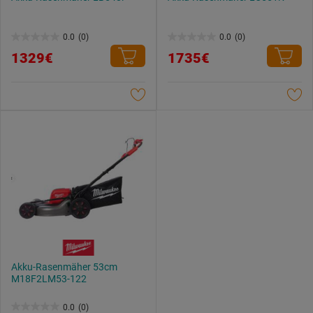
0.0
(0)
0.0
(0)
0.0
0.0
1329€
1735€
von
von
5
5
Sternen.
Sternen.
Akku-Rasenmäher 53cm
M18F2LM53-122
0.0
(0)