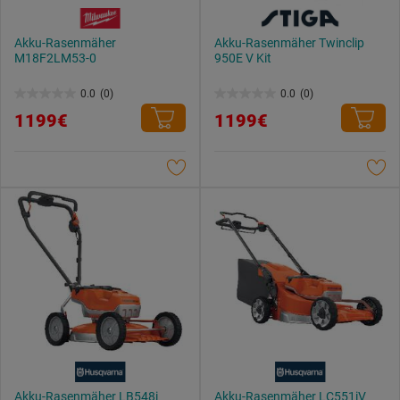
Akku-Rasenmäher
Akku-Rasenmäher Twinclip
M18F2LM53-0
950E V Kit
0.0
(0)
0.0
(0)
0.0
0.0
1199€
1199€
von
von
5
5
Sternen.
Sternen.
Akku-Rasenmäher LB548i
Akku-Rasenmäher LC551iV