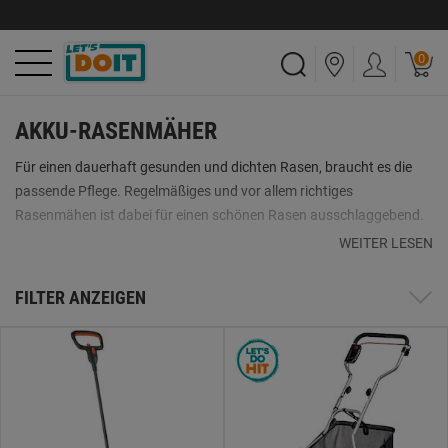
0
AKKU-RASENMÄHER
Für einen dauerhaft gesunden und dichten Rasen, braucht es die
passende Pflege. Regelmäßiges und vor allem richtiges
Rasenmähen ist dabei für einen schönen Rasen ausschlaggebend.
Welches Gerät am besten zu einem passt, hängt von
WEITER LESEN
unterschiedlichen Faktoren ab. Ob Elektro-, Akku- oder
Benzinrasenmäher – jeder hat seine Stärken.
FILTER ANZEIGEN