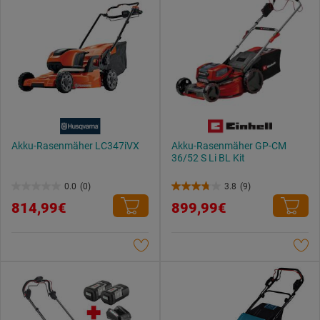
Akku-Rasenmäher LC347iVX
Akku-Rasenmäher GP-CM
36/52 S Li BL Kit
0.0
(0)
3.8
(9)
0.0
3.8
814,99€
899,99€
von
von
5
5
Sternen.
Sternen.
9
Bewertungen