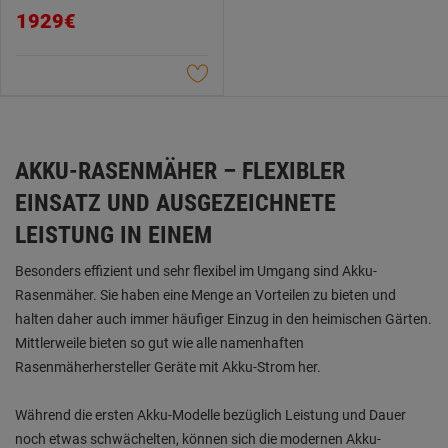
0.0
1929€
von
5
Sternen.
AKKU-RASENMÄHER – FLEXIBLER
EINSATZ UND AUSGEZEICHNETE
LEISTUNG IN EINEM
Besonders effizient und sehr flexibel im Umgang sind Akku-
Rasenmäher. Sie haben eine Menge an Vorteilen zu bieten und
halten daher auch immer häufiger Einzug in den heimischen Gärten.
Mittlerweile bieten so gut wie alle namenhaften
Rasenmäherhersteller Geräte mit Akku-Strom her.
Während die ersten Akku-Modelle bezüglich Leistung und Dauer
noch etwas schwächelten, können sich die modernen Akku-