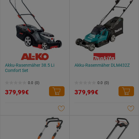
Bewertungen
Akku-Rasenmäher 38.5 Li
Akku-Rasenmäher DLM432Z
Comfort Set
0.0
(0)
0.0
(0)
0.0
0.0
379,99€
379,99€
von
von
5
5
Sternen.
Sternen.