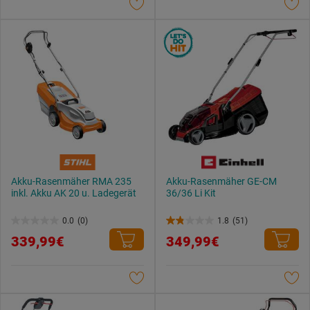
Sternen.
Sternen.
Akku-Rasenmäher RMA 235
Akku-Rasenmäher GE-CM
inkl. Akku AK 20 u. Ladegerät
36/36 Li Kit
0.0
(0)
1.8
(51)
0.0
1.8
339,99€
349,99€
von
von
5
5
Sternen.
Sternen.
51