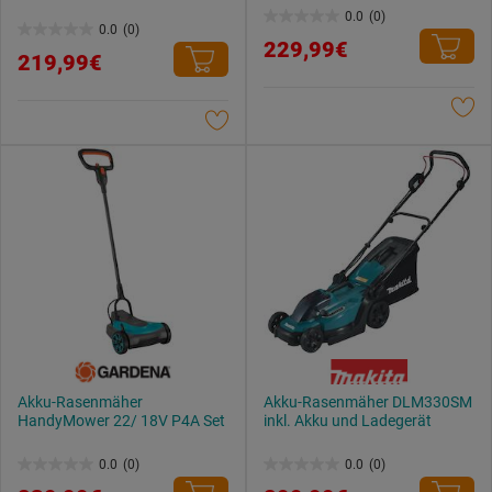
0.0
(0)
0.0
0.0
(0)
0.0
229,99€
von
219,99€
von
5
5
Sternen.
Sternen.
Akku-Rasenmäher
Akku-Rasenmäher DLM330SM
HandyMower 22/ 18V P4A Set
inkl. Akku und Ladegerät
0.0
(0)
0.0
(0)
0.0
0.0