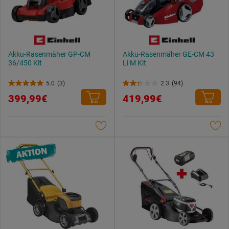
Akku-Rasenmäher GP-CM
Akku-Rasenmäher GE-CM 43
36/450 Kit
Li M Kit
5.0
(3)
2.3
(94)
5.0
2.3
399,99€
419,99€
von
von
5
5
Sternen.
Sternen.
3
94
Bewertungen
Bewertungen