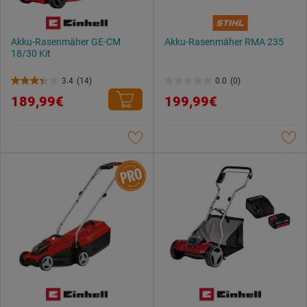
Akku-Rasenmäher GE-CM
Akku-Rasenmäher RMA 235
18/30 Kit
3.4
(14)
0.0
(0)
3.4
0.0
189,99€
199,99€
von
von
5
5
Sternen.
Sternen.
14
Bewertungen