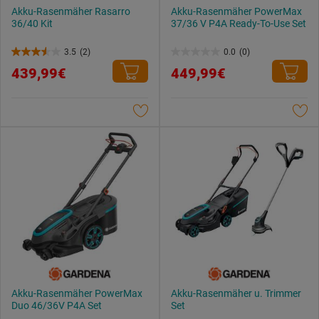
Akku-Rasenmäher Rasarro
Akku-Rasenmäher PowerMax
36/40 Kit
37/36 V P4A Ready-To-Use Set
3.5
(2)
0.0
(0)
3.5
0.0
439,99€
449,99€
von
von
5
5
Sternen.
Sternen.
2
Bewertungen
Akku-Rasenmäher PowerMax
Akku-Rasenmäher u. Trimmer
Duo 46/36V P4A Set
Set