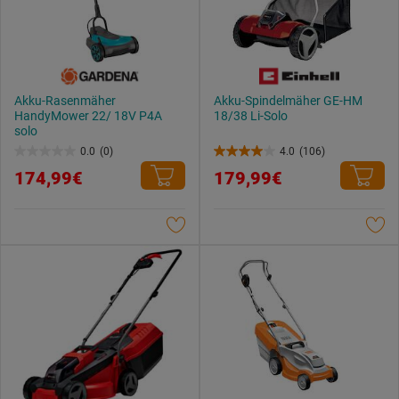
Akku-Rasenmäher
Akku-Spindelmäher GE-HM
HandyMower 22/ 18V P4A
18/38 Li-Solo
solo
0.0
(0)
4.0
(106)
0.0
4.0
174,99€
179,99€
von
von
5
5
Sternen.
Sternen.
106
Bewertungen