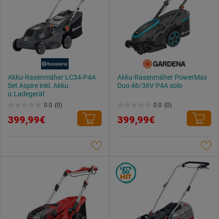
Akku-Rasenmäher LC34-P4A
Akku-Rasenmäher PowerMax
Set Aspire inkl. Akku
Duo 46/36V P4A solo
u.Ladegerät
0.0
(0)
0.0
(0)
0.0
0.0
399,99€
399,99€
von
von
5
5
Sternen.
Sternen.