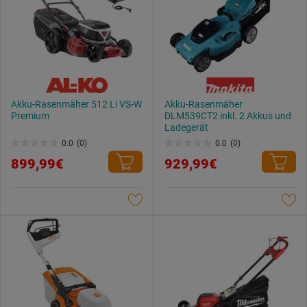
Akku-Rasenmäher 512 Li VS-W
Akku-Rasenmäher
Premium
DLM539CT2 inkl. 2 Akkus und
Ladegerät
0.0
(0)
0.0
(0)
0.0
0.0
899,99€
929,99€
von
von
5
5
Sternen.
Sternen.