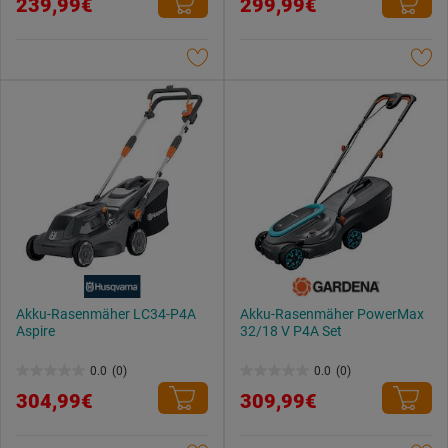
239,99€
299,99€
von
von
5
5
Sternen.
Sternen.
Akku-Rasenmäher LC34-P4A
Akku-Rasenmäher PowerMax
Aspire
32/18 V P4A Set
0.0
(0)
0.0
(0)
0.0
0.0
304,99€
309,99€
von
von
5
5