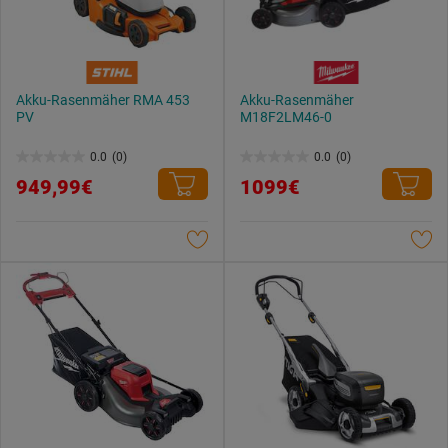
Akku-Rasenmäher RMA 453
Akku-Rasenmäher
PV
M18F2LM46-0
0.0
(0)
0.0
(0)
0.0
0.0
949,99€
1099€
von
von
5
5
Sternen.
Sternen.