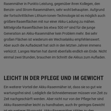
Rasenmäher in Punkto Leistung, gegenüber ihren Kollegen, den
Benzin- und Strom-Rasenmähern, sehr wohl behaupten. Aufgrund
der fortschrittlichen Lithium-Ionen-Technologie ist es möglich auch
größere Rasenflächen mit nur einer Akku-Ladung zu mähen.
Mittelgroße Rasenflächen bis etwa 500 m² sind für die junge
Generation an Akku-Rasenmäher kein Problem mehr. Bei sehr
großen Flächen ist wiederum ein Wechselakku empfehlenswert.
Aber auch die Aufladezeit hat sich in den letzten Jahren immens
verkürzt. Langes Warten hat damit ebenfalls endlich ein Ende. Nicht
einmal zwei Stunden, brauchen im Schnitt die Akkus zum Aufladen.
LEICHT IN DER PFLEGE UND IM GEWICHT
Ein weiterer Vorteil der Akku-Rasenmäher ist, dass sie so gut wie
wartungsfrei sind. Lediglich die Schneidemesser müssen von Zeit zu
Zeit nachgeschärft werden. Aber nicht nur von der Pflege her sind
Akku-Rasenmäher leicht zu handhaben, auch ihr geringes Gewicht
ist ein weiterer Pluspunkt. Akku-Rasenmäher zählen zu den