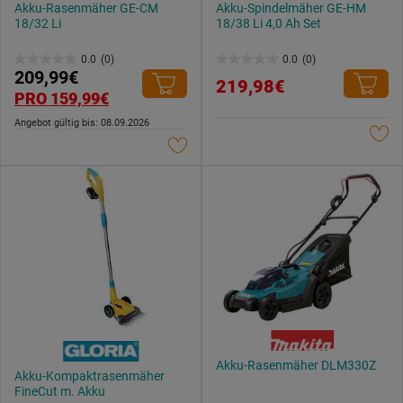
Akku-Rasenmäher GE-CM
Akku-Spindelmäher GE-HM
18/32 Li
18/38 Li 4,0 Ah Set
0.0
(0)
0.0
(0)
0.0
0.0
209,99€
219,98€
von
von
PRO 159,99€
5
5
Angebot gültig bis: 08.09.2026
Sternen.
Sternen.
Akku-Rasenmäher DLM330Z
Akku-Kompaktrasenmäher
FineCut m. Akku