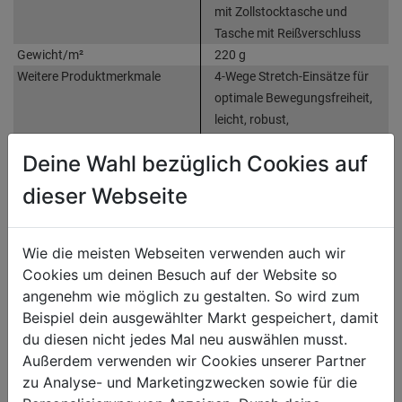
mit Zollstocktasche und
Tasche mit Reißverschluss
Gewicht/m²
220 g
Weitere Produktmerkmale
4-Wege Stretch-Einsätze für
optimale Bewegungsfreiheit,
leicht, robust,
wasserabweisend und schnell
Deine Wahl bezüglich Cookies auf
trocknend, D-Ring, OEKO-TEX
zertifiziert
dieser Webseite
Produktinformationen
Wie die meisten Webseiten verwenden auch wir
Cookies um deinen Besuch auf der Website so
angenehm wie möglich zu gestalten. So wird zum
Herstellerinformationen
Beispiel dein ausgewählter Markt gespeichert, damit
du diesen nicht jedes Mal neu auswählen musst.
Außerdem verwenden wir Cookies unserer Partner
zu Analyse- und Marketingzwecken sowie für die
WEITERE PRODUKTE AUS DIESER