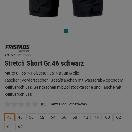
Art. Nr.: 1252222
Stretch Short Gr.46 schwarz
Material: 65 % Polyester, 35 % Baumwolle
Taschen: Vordertaschen, Gesäßtaschen mit wasserabweisendem
Reißverschluss, Beintaschen mit Zollstocktasche und Tasche mit
Reißverschluss
(0)
Jetzt Produkt bewerten
Kein
Beurteilungswert.
Link
46
48
50
52
54
56
58
42
44
60
62
auf
derselben
64
66
Seite.