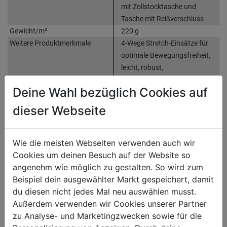
mit Zollstocktasche und
Tasche mit Reißverschluss
Gewicht/m²
220 g
Weitere Produktmerkmale
4-Wege Stretch-Einsätze für
optimale Bewegungsfreiheit,
leicht, robust,
wasserabweisend und schnell
Deine Wahl bezüglich Cookies auf
trocknend, D-Ring, OEKO-TEX
zertifiziert
dieser Webseite
Produktinformationen
Wie die meisten Webseiten verwenden auch wir
Cookies um deinen Besuch auf der Website so
angenehm wie möglich zu gestalten. So wird zum
Herstellerinformationen
Beispiel dein ausgewählter Markt gespeichert, damit
du diesen nicht jedes Mal neu auswählen musst.
Außerdem verwenden wir Cookies unserer Partner
zu Analyse- und Marketingzwecken sowie für die
WEITERE PRODUKTE AUS DIESER