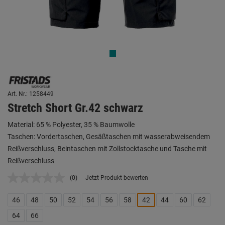
Art. Nr.: 1258449
Stretch Short Gr.42 schwarz
Material: 65 % Polyester, 35 % Baumwolle
Taschen: Vordertaschen, Gesäßtaschen mit wasserabweisendem
Reißverschluss, Beintaschen mit Zollstocktasche und Tasche mit
Reißverschluss
(0)
Jetzt Produkt bewerten
Kein
Beurteilungswert.
Link
46
48
50
52
54
56
58
42
44
60
62
auf
derselben
64
66
Seite.