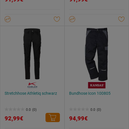
von
von
Datenschutzerklärung
.
5
5
Sternen.
Sternen.
Stretchhose Athletiq schwarz
Bundhose Icon 100805
0.0
(0)
0.0
(0)
0.0
0.0
92,99€
94,99€
von
von
5
5