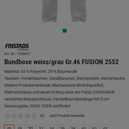
Art. Nr.: 1254667
Bundhose weiss/grau Gr.46 FUSION 2552
Material: 65 % Polyester, 35 % Baumwolle
Taschen: Vordertaschen, Gesäßtaschen, Beintaschen, Handytasche
Weitere Produktmerkmale: Mechanische Stretchqualität,
Klettverschluss und einem D-Ring unter der Patte, CORDURA®-
verstärkte Beinabschlüsse, Verstellbare Beinlänge mit 5 cm
Saumzugabe, OEKO-TEX® zertifiziert
(0)
Jetzt Produkt bewerten
Kein
Beurteilungswert.
Link
46
48
50
52
54
56
58
60
62
44