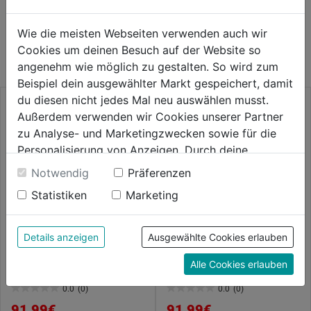
WEITERE PRODUKTE AUS DIESER
Wie die meisten Webseiten verwenden auch wir
KATEGORIE
Cookies um deinen Besuch auf der Website so
angenehm wie möglich zu gestalten. So wird zum
Beispiel dein ausgewählter Markt gespeichert, damit
du diesen nicht jedes Mal neu auswählen musst.
Außerdem verwenden wir Cookies unserer Partner
zu Analyse- und Marketingzwecken sowie für die
Personalisierung von Anzeigen. Durch deine
Einwilligung werden die Daten von Drittanbieter,
Notwendig
Präferenzen
unter anderem auch in den USA, verarbeitet.
Statistiken
Marketing
Durch Klick auf "Alle Cookies erlauben" stimmst du
der Verwendung aller Cookies zu. Unter "Details
anzeigen" findest du alle Infos zu den
Details anzeigen
Ausgewählte Cookies erlauben
unterschiedlichen Cookies, unter "Cookies
Bundhose khaki/schwarz
Bundhose FUSION 2555
Gr.44 FUSION 2555
Alle Cookies erlauben
Konfigurieren" kannst du auswählen, welche Cookies
du zulassen möchtest und welche nicht.
0.0
(0)
0.0
(0)
0.0
0.0
Weitere Informationen findest du in unserer
91,99€
91,99€