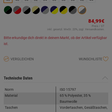
auf
derselben
Seite.
84,99€
Preis / ST
inkl. gesetzl. MwSt. 20%, zzgl. Versandkosten.
Bitte erkundige dich direkt in deinem Markt, ob der Artikel verfügbar
ist.
VERGLEICHEN
WUNSCHLISTE
Technische Daten
Norm
ISO 15797
Material
65 % Polyester, 35 %
Baumwolle
Taschen
Vordertaschen, Gesäßtaschen,