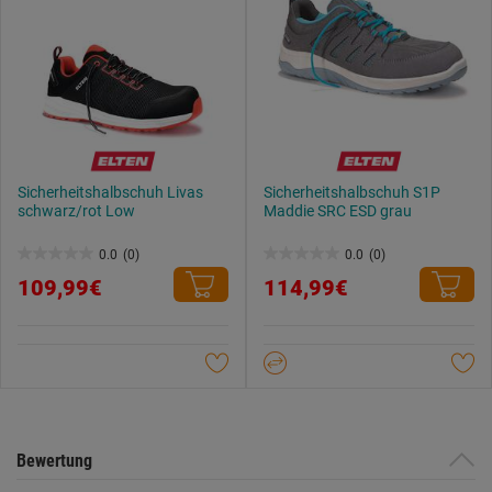
Sicherheitshalbschuh Livas
Sicherheitshalbschuh S1P
schwarz/rot Low
Maddie SRC ESD grau
0.0
(0)
0.0
(0)
0.0
0.0
109,99€
114,99€
von
von
5
5
Sternen.
Sternen.
Bewertung