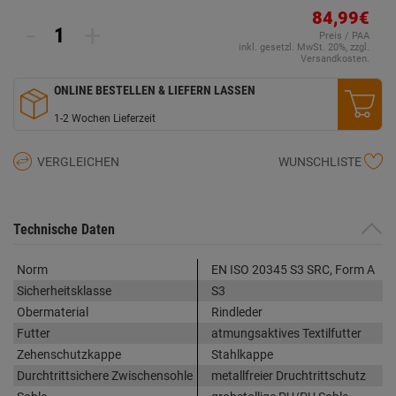
84,99€
-
+
Preis / PAA
inkl. gesetzl. MwSt. 20%, zzgl.
Versandkosten.
ONLINE BESTELLEN & LIEFERN LASSEN
1-2 Wochen Lieferzeit
VERGLEICHEN
WUNSCHLISTE
Technische Daten
Norm
EN ISO 20345 S3 SRC, Form A
Sicherheitsklasse
S3
Obermaterial
Rindleder
Futter
atmungsaktives Textilfutter
Zehenschutzkappe
Stahlkappe
Durchtrittsichere Zwischensohle
metallfreier Druchtrittschutz