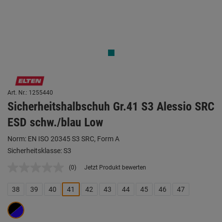
Art. Nr.: 1255440
Sicherheitshalbschuh Gr.41 S3 Alessio SRC
ESD schw./blau Low
Norm: EN ISO 20345 S3 SRC, Form A
Sicherheitsklasse: S3
(0)
Jetzt Produkt bewerten
Kein
Beurteilungswert.
Link
38
39
40
41
42
43
44
45
46
47
auf
derselben
Seite.