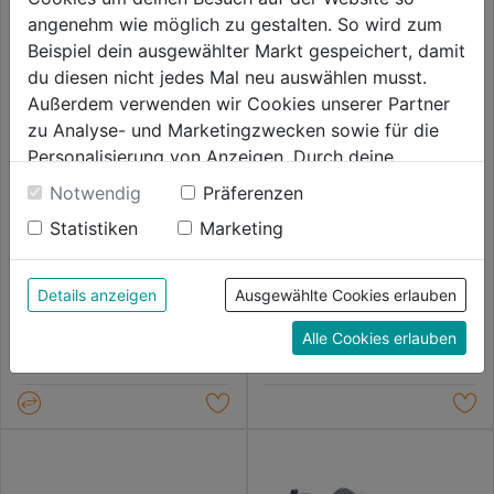
angenehm wie möglich zu gestalten. So wird zum
Beispiel dein ausgewählter Markt gespeichert, damit
du diesen nicht jedes Mal neu auswählen musst.
Außerdem verwenden wir Cookies unserer Partner
zu Analyse- und Marketingzwecken sowie für die
Personalisierung von Anzeigen. Durch deine
Einwilligung werden die Daten von Drittanbieter,
Notwendig
Präferenzen
unter anderem auch in den USA, verarbeitet.
Statistiken
Marketing
Sicherheitshochschuh S3
Sicherheitshalbschuh S3S
Durch Klick auf "Alle Cookies erlauben" stimmst du
Alessio SRC ESD schw./blau
Asama mid TLS schwarz
der Verwendung aller Cookies zu. Unter "Details
Mid
anzeigen" findest du alle Infos zu den
Details anzeigen
Ausgewählte Cookies erlauben
0.0
(0)
0.0
(0)
0.0
0.0
unterschiedlichen Cookies, unter "Cookies
93,99€
94,99€
von
von
Alle Cookies erlauben
Konfigurieren" kannst du auswählen, welche Cookies
5
5
du zulassen möchtest und welche nicht.
Sternen.
Sternen.
Weitere Informationen findest du in unserer
Datenschutzerklärung
.