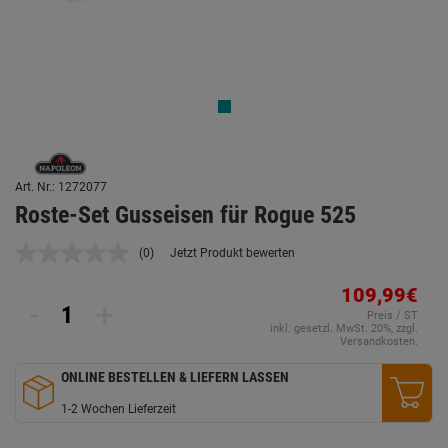
Art. Nr.: 1272077
Roste-Set Gusseisen für Rogue 525
(0)
Jetzt Produkt bewerten
Kein
Beurteilungswert.
Link
109,99€
-
+
auf
Preis / ST
derselben
inkl. gesetzl. MwSt. 20%, zzgl.
Seite.
Versandkosten.
ONLINE BESTELLEN & LIEFERN LASSEN
1-2 Wochen Lieferzeit