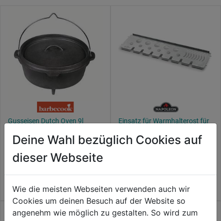
Gusseisen Dutch Oven 9l
Einsatz für Warmhalterost für
Rogue 625, multifunktional
Deine Wahl bezüglich Cookies auf
0.0
(0)
0.0
(0)
0.0
0.0
dieser Webseite
117,99€
119,99€
von
von
5
5
Wie die meisten Webseiten verwenden auch wir
Sternen.
Sternen.
Cookies um deinen Besuch auf der Website so
angenehm wie möglich zu gestalten. So wird zum