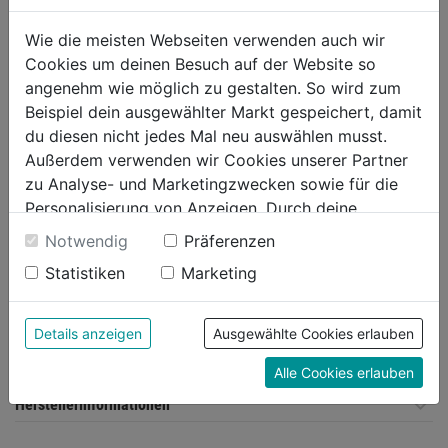
Schnitthöhenverstellung
zentral
Wie die meisten Webseiten verwenden auch wir
Schnitthöhe
35-65 mm
Cookies um deinen Besuch auf der Website so
Fangkorb
45 l
angenehm wie möglich zu gestalten. So wird zum
Schalter
Bügelschalter
Beispiel dein ausgewählter Markt gespeichert, damit
Mähleistung pro Akkuladung
350 m²
du diesen nicht jedes Mal neu auswählen musst.
max
Außerdem verwenden wir Cookies unserer Partner
Gewicht
15,1 kg
zu Analyse- und Marketingzwecken sowie für die
Weitere Produktmerkmale
inkl. 2x18V Akku und
Personalisierung von Anzeigen. Durch deine
Ladegerät im Set inkl. Akku-
Einwilligung werden die Daten von Drittanbieter,
Notwendig
Präferenzen
Rasentrimmer SmallCut
unter anderem auch in den USA, verarbeitet.
23/18V P4A
Statistiken
Marketing
Durch Klick auf "Alle Cookies erlauben" stimmst du
der Verwendung aller Cookies zu. Unter "Details
anzeigen" findest du alle Infos zu den
Produktinformationen
Details anzeigen
Ausgewählte Cookies erlauben
unterschiedlichen Cookies, unter "Cookies
Alle Cookies erlauben
Konfigurieren" kannst du auswählen, welche Cookies
du zulassen möchtest und welche nicht.
Herstellerinformationen
Weitere Informationen findest du in unserer