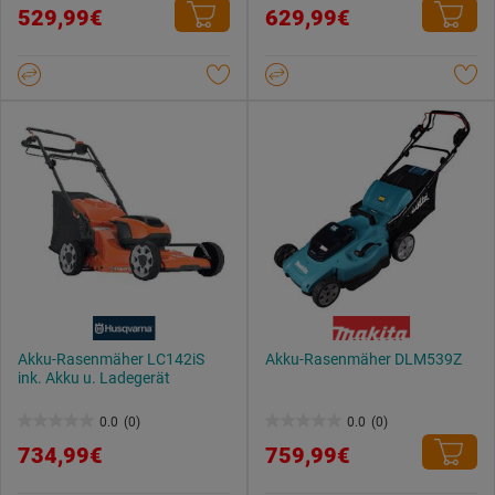
529,99€
629,99€
von
von
5
5
Sternen.
Sternen.
Akku-Rasenmäher LC142iS
Akku-Rasenmäher DLM539Z
ink. Akku u. Ladegerät
0.0
(0)
0.0
(0)
0.0
0.0
734,99€
759,99€
von
von
5
5