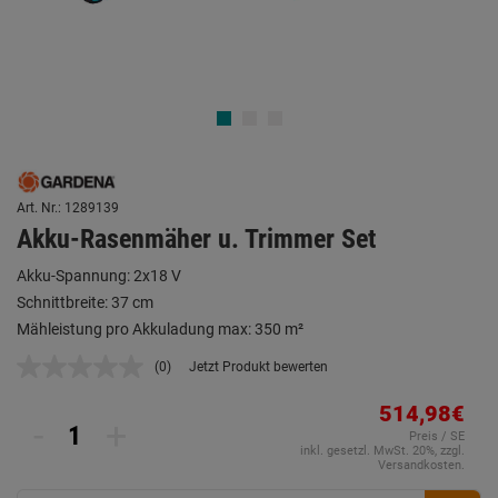
Art. Nr.: 1289139
Akku-Rasenmäher u. Trimmer Set
Akku-Spannung: 2x18 V
Schnittbreite: 37 cm
Mähleistung pro Akkuladung max: 350 m²
(0)
Jetzt Produkt bewerten
Kein
Beurteilungswert.
Link
514,98€
-
+
auf
Preis / SE
derselben
inkl. gesetzl. MwSt. 20%, zzgl.
Seite.
Versandkosten.