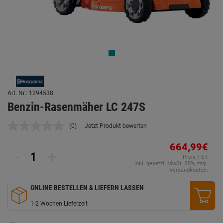
Art. Nr.: 1294538
Benzin-Rasenmäher LC 247S
(0)
Jetzt Produkt bewerten
Kein
Beurteilungswert.
Link
664,99€
-
+
auf
Preis / ST
derselben
inkl. gesetzl. MwSt. 20%, zzgl.
Seite.
Versandkosten.
ONLINE BESTELLEN & LIEFERN LASSEN
1-2 Wochen Lieferzeit