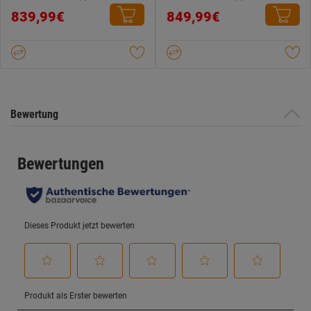
0.0
0.0
839,99€
849,99€
von
von
5
5
Sternen.
Sternen.
Bewertung