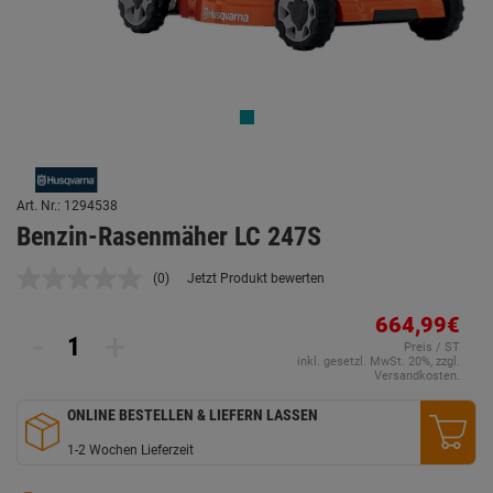
Art. Nr.: 1294538
Benzin-Rasenmäher LC 247S
(0)
Jetzt Produkt bewerten
Kein
Beurteilungswert.
Link
664,99€
-
+
auf
Preis / ST
derselben
inkl. gesetzl. MwSt. 20%, zzgl.
Seite.
Versandkosten.
ONLINE BESTELLEN & LIEFERN LASSEN
1-2 Wochen Lieferzeit