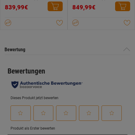
0.0
0.0
839,99€
849,99€
von
von
5
5
Sternen.
Sternen.
Bewertung