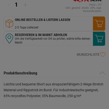
54,99€
-
+
Preis / ST
inkl. gesetzl. MwSt. 20%, zzgl.
Versandkosten.
ONLINE BESTELLEN & LIEFERN LASSEN
2-5 Tage Lieferzeit
RESERVIEREN & IM MARKT ABHOLEN
Um die Verfügbarkeit vor Ort zu prüfen, wähle bitte deinen
Markt
WUNSCHLISTE
Produktbeschreibung
Leichte und bequeme Short aus strapazierfähigem 2-Wege-Stretch
Material und Rippstrick im Bund. Für Industriewäsche geeignet,
65% recyceltes Polyester, 35% Baumwolle, 250 g/m²