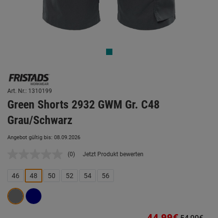
Art. Nr.: 1310199
Green Shorts 2932 GWM Gr. C48
Grau/Schwarz
Angebot gültig bis: 08.09.2026
(0)
Jetzt Produkt bewerten
Kein
Beurteilungswert.
Link
46
48
50
52
54
56
auf
derselben
Seite.
44,99€