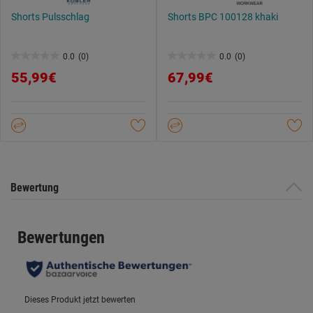
Shorts Pulsschlag
Shorts BPC 100128 khaki
0.0
(0)
0.0
(0)
0.0
0.0
55,99€
67,99€
von
von
5
5
Sternen.
Sternen.
Bewertung