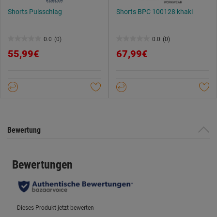
Shorts Pulsschlag
Shorts BPC 100128 khaki
0.0
(0)
0.0
(0)
0.0
0.0
55,99€
67,99€
von
von
5
5
Sternen.
Sternen.
Bewertung