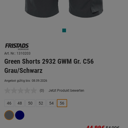
Art. Nr.: 1310203
Green Shorts 2932 GWM Gr. C56
Grau/Schwarz
Angebot gültig bis: 08.09.2026
(0)
Jetzt Produkt bewerten
Kein
Beurteilungswert.
Link
46
48
50
52
54
56
auf
derselben
Seite.
44,99€