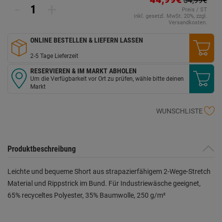
54,99€
-
+
Preis / ST
inkl. gesetzl. MwSt. 20%, zzgl.
Versandkosten.
ONLINE BESTELLEN & LIEFERN LASSEN
2-5 Tage Lieferzeit
RESERVIEREN & IM MARKT ABHOLEN
Um die Verfügbarkeit vor Ort zu prüfen, wähle bitte deinen
Markt
WUNSCHLISTE
Produktbeschreibung
Leichte und bequeme Short aus strapazierfähigem 2-Wege-Stretch
Material und Rippstrick im Bund. Für Industriewäsche geeignet,
65% recyceltes Polyester, 35% Baumwolle, 250 g/m²