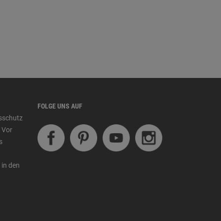
FOLGE UNS AUF
tsschutz
 Vor
s
 in den