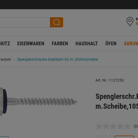
M
HUTZ
EISENWAREN
FARBEN
HAUSHALT
ÖFEN
AKKUW
rauben
Spenglerschraube Edelstahl A2 m. Dichtschreibe
Art. Nr.: 1127250
Spenglerschr
m.Scheibe,10S
(0
K
B