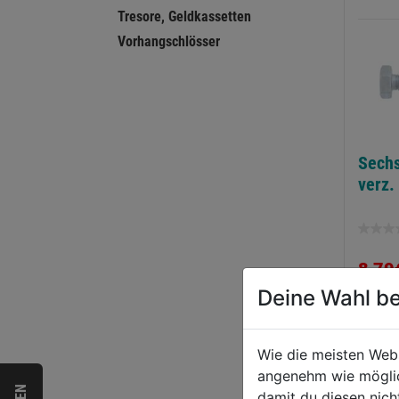
Tresore, Geldkassetten
Vorhangschlösser
Sech
verz.
0.0
von
8,79
5
Deine Wahl be
Sternen
Wie die meisten Web
angenehm wie möglich
damit du diesen nic