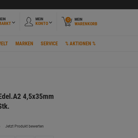
EIN
MEIN
MEIN
0
MARKT
KONTO
WARENKORB
ELT
MARKEN
SERVICE
% AKTIONEN %
.Edel.A2 4,5x35mm
tk.
)
Jetzt Produkt bewerten
ein
eurteilungswert.