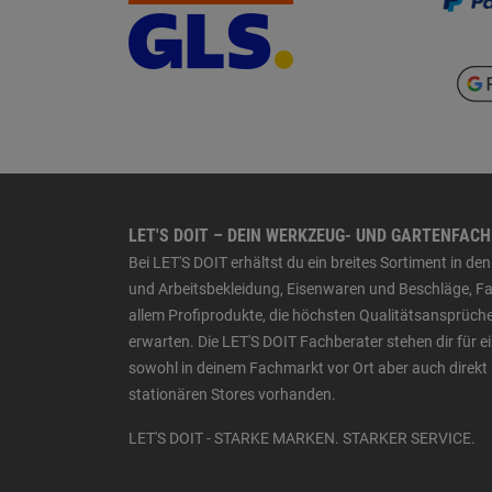
LET'S DOIT – DEIN WERKZEUG- UND GARTENFAC
Bei LET'S DOIT erhältst du ein breites Sortiment in 
und Arbeitsbekleidung, Eisenwaren und Beschläge, Far
allem Profiprodukte, die höchsten Qualitätsansprüche
erwarten. Die LET'S DOIT Fachberater stehen dir für
sowohl in deinem Fachmarkt vor Ort aber auch direkt 
stationären Stores vorhanden.
LET'S DOIT - STARKE MARKEN. STARKER SERVICE.