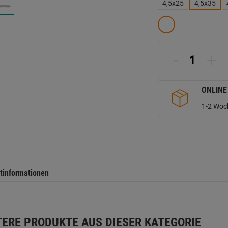
L
4,5x25
4,5x35
a
d
Se
-
+
ONLINE
1-2 Woch
tinformationen
TERE PRODUKTE AUS DIESER KATEGORIE