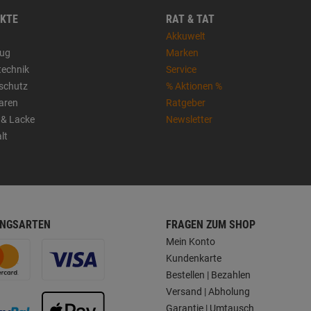
KTE
RAT & TAT
Akkuwelt
ug
Marken
technik
Service
sschutz
% Aktionen %
aren
Ratgeber
 & Lacke
Newsletter
lt
NGSARTEN
FRAGEN ZUM SHOP
Mein Konto
Kundenkarte
Bestellen | Bezahlen
Versand | Abholung
Garantie | Umtausch