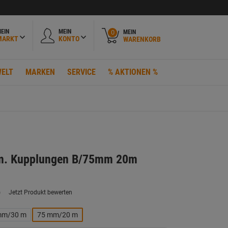
EIN
MEIN
MEIN
0
MARKT
KONTO
WARENKORB
ELT
MARKEN
SERVICE
% AKTIONEN %
m. Kupplungen B/75mm 20m
)
Jetzt Produkt bewerten
ein
eurteilungswert.
ink
mm/30 m
75 mm/20 m
uf