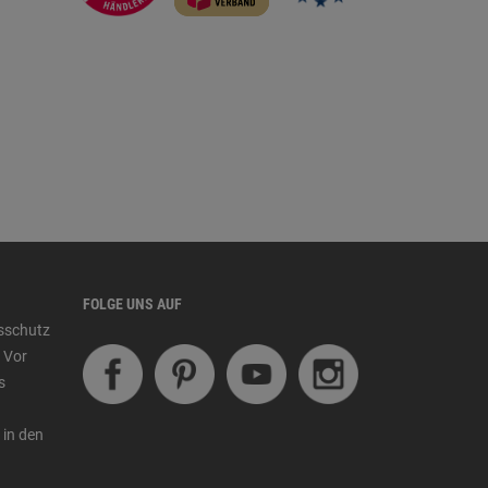
FOLGE UNS AUF
tsschutz
 Vor
s
 in den