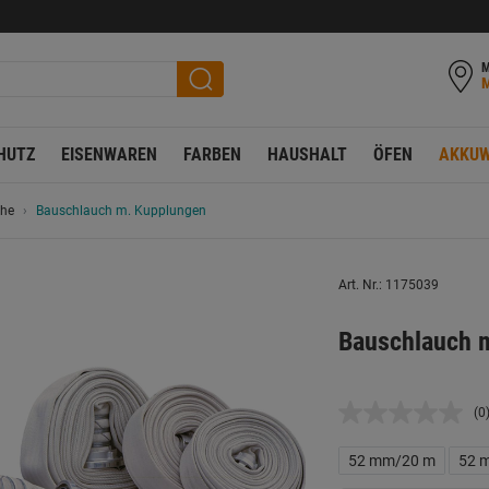
M
HUTZ
EISENWAREN
FARBEN
HAUSHALT
ÖFEN
AKKUW
che
Bauschlauch m. Kupplungen
Art. Nr.: 1175039
Bauschlauch 
(0
K
B
L
52 mm/20 m
52 
a