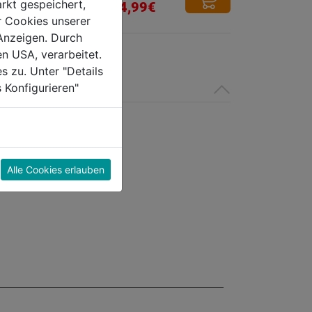
von
rkt gespeichert,
€
224,99€
5
r Cookies unserer
Sternen.
Anzeigen. Durch
en USA, verarbeitet.
s zu. Unter "Details
 Konfigurieren"
Alle Cookies erlauben