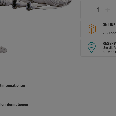
d
Se
-
+
ONLINE
2-5 Tage
RESERV
Um die V
bitte de
tinformationen
llerinformationen