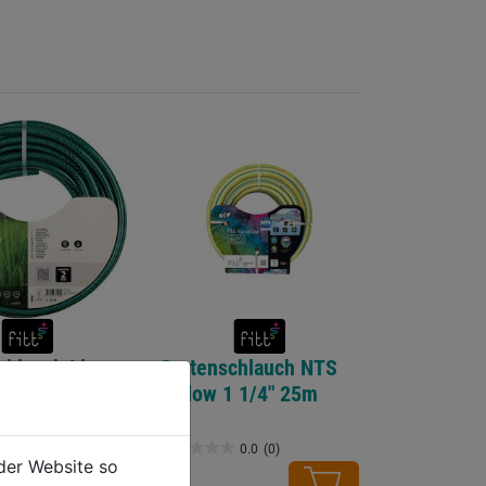
chlauch Idro
Gartenschlauch NTS
 1/4" 50m
Yellow 1 1/4" 25m
0.0
(0)
0.0
(0)
0.0
der Website so