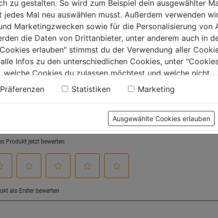
von
von
 zu gestalten. So wird zum Beispiel dein ausgewählter Ma
99€
144,99€
214,99
5
5
ht jedes Mal neu auswählen musst. Außerdem verwenden wi
.
Sternen.
Sternen.
 und Marketingzwecken sowie für die Personalisierung von 
erden die Daten von Drittanbieter, unter anderem auch in d
e Cookies erlauben" stimmst du der Verwendung aller Cookie
 alle Infos zu den unterschiedlichen Cookies, unter "Cookies
tung
, welche Cookies du zulassen möchtest und welche nicht.
n findest du in unserer
Datenschutzerklärung
.
Präferenzen
Statistiken
Marketing
Ausgewählte Cookies erlauben