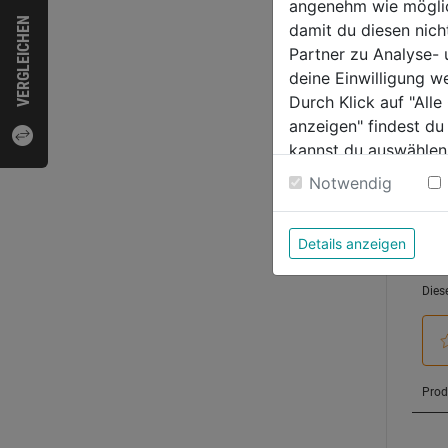
von
angenehm wie möglich
124,
VERGLEICHEN
5
damit du diesen nic
Sternen
Partner zu Analyse-
deine Einwilligung w
Durch Klick auf "All
anzeigen" findest du
Bewer
kannst du auswählen
Weitere Informatione
Notwendig
Details anzeigen