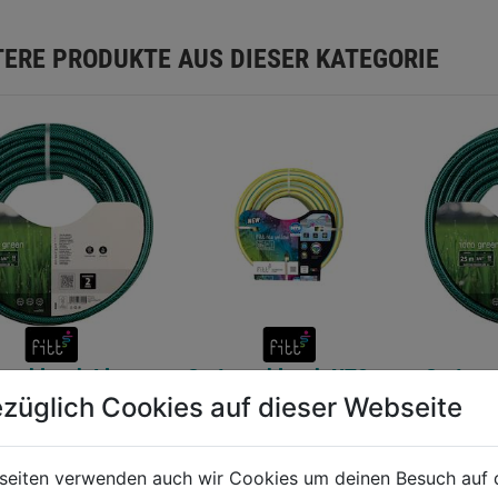
TERE PRODUKTE AUS DIESER KATEGORIE
nschlauch Idro
Gartenschlauch NTS
Gartens
 1" 50m
Yellow 1"
Green 1
züglich Cookies auf dieser Webseite
0.0
(0)
0.0
(0)
0.0
0.0
seiten verwenden auch wir Cookies um deinen Besuch auf 