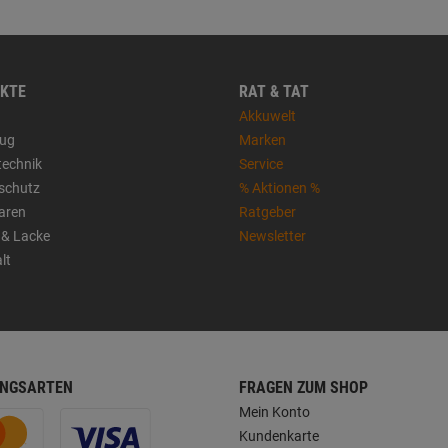
KTE
RAT & TAT
Akkuwelt
ug
Marken
technik
Service
sschutz
% Aktionen %
aren
Ratgeber
 & Lacke
Newsletter
lt
NGSARTEN
FRAGEN ZUM SHOP
Mein Konto
Kundenkarte