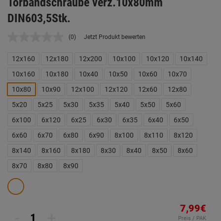
Torbandschraube verz.10x80mm
DIN603,5Stk.
(0)
Jetzt Produkt bewerten
Kein
Beurteilungswert.
Link
12x160
12x180
12x200
10x100
10x120
10x140
auf
derselben
10x160
10x180
10x40
10x50
10x60
10x70
Seite.
10x80
10x90
12x100
12x120
12x60
12x80
5x20
5x25
5x30
5x35
5x40
5x50
5x60
6x100
6x120
6x25
6x30
6x35
6x40
6x50
6x60
6x70
6x80
6x90
8x100
8x110
8x120
8x140
8x160
8x180
8x30
8x40
8x50
8x60
8x70
8x80
8x90
7,99€
-
+
Preis / PAK