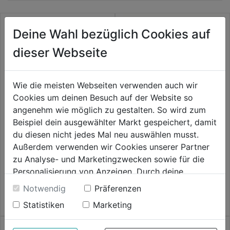
Deine Wahl bezüglich Cookies auf
dieser Webseite
Sechskantschraube verz.
Wie die meisten Webseiten verwenden auch wir
DIN933-8.8
Cookies um deinen Besuch auf der Website so
angenehm wie möglich zu gestalten. So wird zum
0.0
(0)
0.0
Beispiel dein ausgewählter Markt gespeichert, damit
8,79€
von
Verstellschraube
du diesen nicht jedes Mal neu auswählen musst.
verz.M10x20mm 4Stk.
5
Außerdem verwenden wir Cookies unserer Partner
Sternen.
zu Analyse- und Marketingzwecken sowie für die
0.0
(0)
0.0
Personalisierung von Anzeigen. Durch deine
9,79€
von
Einwilligung werden die Daten von Drittanbieter,
Notwendig
Präferenzen
5
unter anderem auch in den USA, verarbeitet.
Statistiken
Marketing
Sternen.
Durch Klick auf "Alle Cookies erlauben" stimmst du
der Verwendung aller Cookies zu. Unter "Details