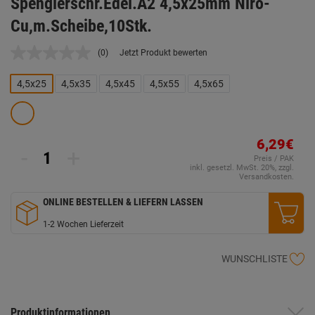
Spenglerschr.Edel.A2 4,5x25mm Niro-
Cu,m.Scheibe,10Stk.
(0)
Jetzt Produkt bewerten
Kein
Beurteilungswert.
Link
4,5x25
4,5x35
4,5x45
4,5x55
4,5x65
auf
derselben
Seite.
6,29€
-
+
Preis / PAK
inkl. gesetzl. MwSt. 20%, zzgl.
Versandkosten.
ONLINE BESTELLEN & LIEFERN LASSEN
1-2 Wochen Lieferzeit
WUNSCHLISTE
Produktinformationen