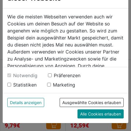
0.0
(0)
0.0
8,79€
von
Verstellschraube
Wie die meisten Webseiten verwenden auch wir
verz.M10x20mm 4Stk.
5
Cookies um deinen Besuch auf der Website so
Sternen.
0.0
(0)
angenehm wie möglich zu gestalten. So wird zum
0.0
9,79€
Beispiel dein ausgewählter Markt gespeichert, damit
von
du diesen nicht jedes Mal neu auswählen musst.
5
Außerdem verwenden wir Cookies unserer Partner
Sternen.
zu Analyse- und Marketingzwecken sowie für die
Personalisierung von Anzeigen. Durch deine
Einwilligung werden die Daten von Drittanbieter,
Notwendig
Präferenzen
unter anderem auch in den USA, verarbeitet.
Statistiken
Marketing
Durch Klick auf "Alle Cookies erlauben" stimmst du
der Verwendung aller Cookies zu. Unter "Details
Spenglerschraube Edelstahl A2
Torbandschraube verzinkt
anzeigen" findest du alle Infos zu den
Details anzeigen
Ausgewählte Cookies erlauben
m. Dichtschreibe
DIN603
unterschiedlichen Cookies, unter "Cookies
Alle Cookies erlauben
Konfigurieren" kannst du auswählen, welche Cookies
0.0
(0)
0.0
(0)
0.0
0.0
du zulassen möchtest und welche nicht.
9,79€
12,59€
von
von
Weitere Informationen findest du in unserer