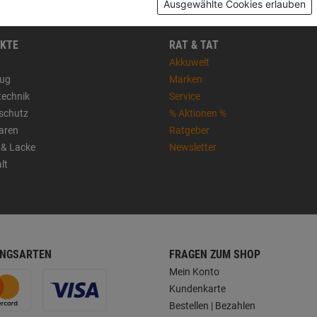
Ausgewählte Cookies erlauben
KTE
RAT & TAT
Akkuwelt
ug
Marken
technik
Service
sschutz
% Aktionen %
aren
Ratgeber
 & Lacke
Newsletter
lt
NGSARTEN
FRAGEN ZUM SHOP
Mein Konto
Kundenkarte
Bestellen | Bezahlen