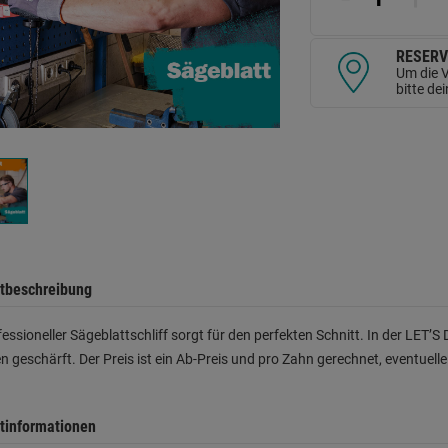
d
Se
RESERV
Um die V
bitte de
tbeschreibung
fessioneller Sägeblattschliff sorgt für den perfekten Schnitt. In der LET
n geschärft. Der Preis ist ein Ab-Preis und pro Zahn gerechnet, eventuel
tinformationen