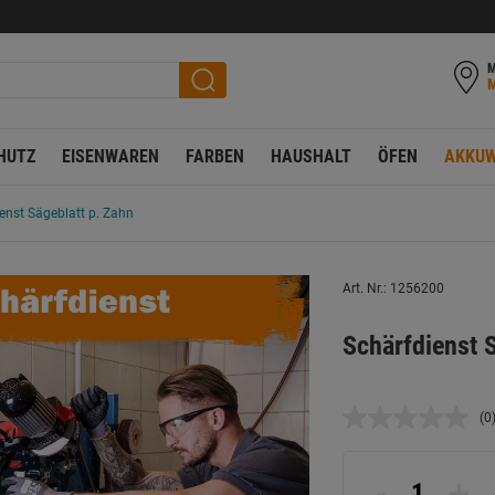
M
HUTZ
EISENWAREN
FARBEN
HAUSHALT
ÖFEN
AKKUW
enst Sägeblatt p. Zahn
Art. Nr.: 1256200
Schärfdienst 
(0
K
B
L
a
-
+