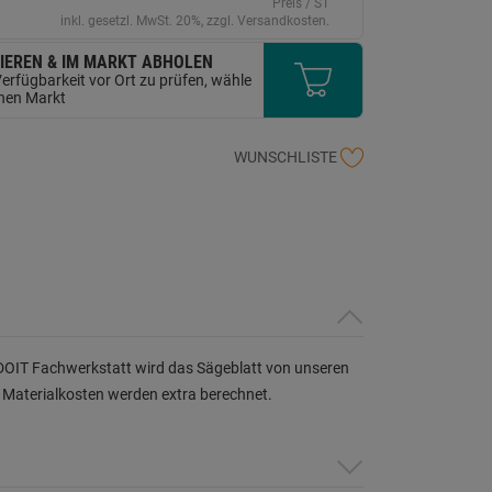
erselben
Preis / ST
ite.
inkl. gesetzl. MwSt. 20%, zzgl. Versandkosten.
IEREN & IM MARKT ABHOLEN
erfügbarkeit vor Ort zu prüfen, wähle
inen Markt
WUNSCHLISTE
’S DOIT Fachwerkstatt wird das Sägeblatt von unseren
le Materialkosten werden extra berechnet.