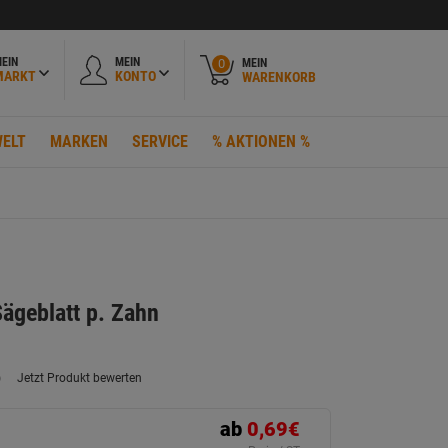
EIN
MEIN
MEIN
0
MARKT
KONTO
WARENKORB
ELT
MARKEN
SERVICE
% AKTIONEN %
Sägeblatt p. Zahn
)
Jetzt Produkt bewerten
ein
eurteilungswert.
ink
ab
0,69€
uf