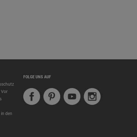
FOLGE UNS AUF
tsschutz
 Vor
s
 in den