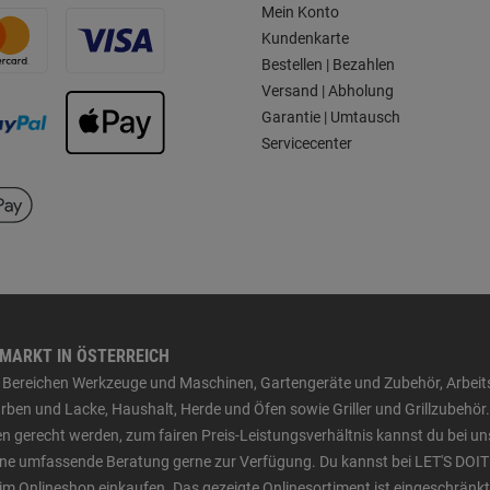
Mein Konto
Kundenkarte
Bestellen | Bezahlen
Versand | Abholung
Garantie | Umtausch
Servicecenter
HMARKT IN ÖSTERREICH
den Bereichen Werkzeuge und Maschinen, Gartengeräte und Zubehör, Arbei
ben und Lacke, Haushalt, Herde und Öfen sowie Griller und Grillzubehör.
n gerecht werden, zum fairen Preis-Leistungsverhältnis kannst du bei un
 eine umfassende Beratung gerne zur Verfügung. Du kannst bei LET'S DOIT
im Onlineshop einkaufen. Das gezeigte Onlinesortiment ist eingeschränkt