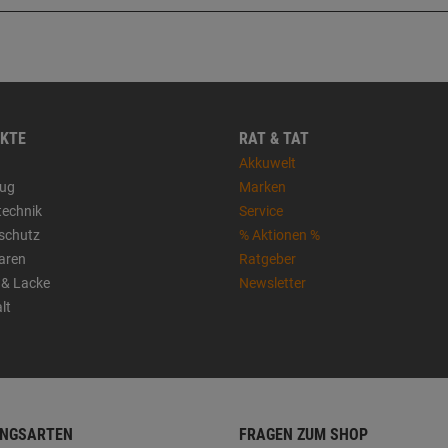
KTE
RAT & TAT
Akkuwelt
ug
Marken
technik
Service
sschutz
% Aktionen %
aren
Ratgeber
 & Lacke
Newsletter
lt
NGSARTEN
FRAGEN ZUM SHOP