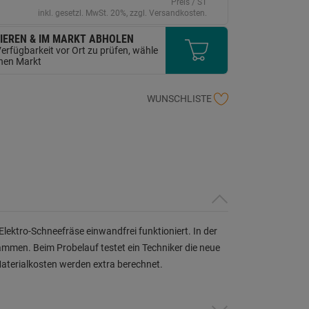
erselben
Preis / ST
ite.
inkl. gesetzl. MwSt. 20%, zzgl. Versandkosten.
IEREN & IM MARKT ABHOLEN
erfügbarkeit vor Ort zu prüfen, wähle
inen Markt
WUNSCHLISTE
Elektro-Schneefräse einwandfrei funktioniert. In der
ammen. Beim Probelauf testet ein Techniker die neue
Materialkosten werden extra berechnet.