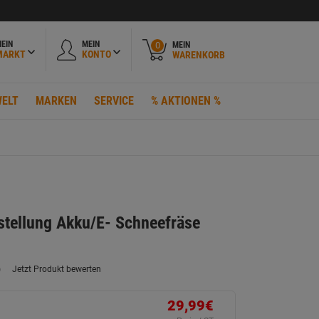
EIN
MEIN
MEIN
0
MARKT
KONTO
WARENKORB
ELT
MARKEN
SERVICE
% AKTIONEN %
tstellung Akku/E- Schneefräse
)
Jetzt Produkt bewerten
ein
eurteilungswert.
ink
29,99€
uf