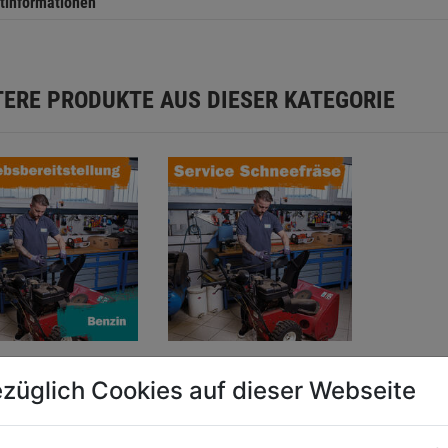
tinformationen
TERE PRODUKTE AUS DIESER KATEGORIE
ebsbereitstellung
Service Schneefräse
züglich Cookies auf dieser Webseite
n- Schneefräse
o. Öl, o. Material