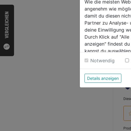
Wie die meisten Web
0.0
angenehm wie möglich
VERGLEICHEN
von
damit du diesen nic
34,9
5
Partner zu Analyse-
Sternen
deine Einwilligung w
Durch Klick auf "All
anzeigen" findest du
kannst du auswählen
Bewer
Weitere Informatione
Notwendig
Details anzeigen