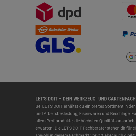
LET'S DOIT – DEIN WERKZEUG- UND GARTENFAC
Bei LET'S DOIT erhältst du ein breites Sortiment in 
und Arbeitsbekleidung, Eisenwaren und Beschläge, Far
allem Profiprodukte, die höchsten Qualitätsansprüche
erwarten. Die LET'S DOIT Fachberater stehen dir für
sowohl in deinem Fachmarkt vor Ort aber auch direkt 