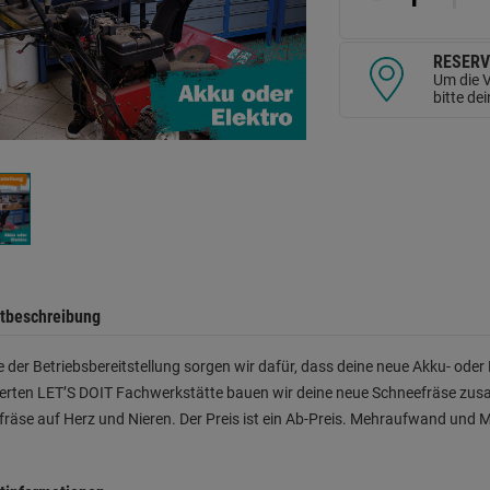
d
Se
RESERV
Um die V
bitte de
tbeschreibung
 der Betriebsbereitstellung sorgen wir dafür, dass deine neue Akku- oder 
zierten LET’S DOIT Fachwerkstätte bauen wir deine neue Schneefräse zus
räse auf Herz und Nieren. Der Preis ist ein Ab-Preis. Mehraufwand und 