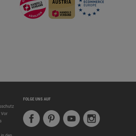
FOLGE UNS AUF
tsschutz
 Vor
s
 in den