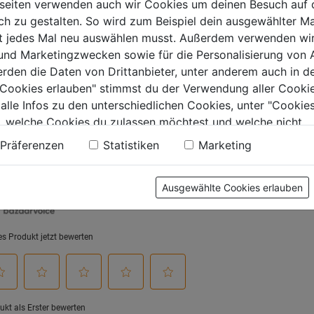
seiten verwenden auch wir Cookies um deinen Besuch auf 
0.0
(0)
0.0
(0)
0.0
 zu gestalten. So wird zum Beispiel dein ausgewählter Ma
von
ht jedes Mal neu auswählen musst. Außerdem verwenden wi
9€
119,99€
5
 und Marketingzwecken sowie für die Personalisierung von 
.
Sternen.
erden die Daten von Drittanbieter, unter anderem auch in d
e Cookies erlauben" stimmst du der Verwendung aller Cookie
 alle Infos zu den unterschiedlichen Cookies, unter "Cookies
, welche Cookies du zulassen möchtest und welche nicht.
tung
n findest du in unserer
Datenschutzerklärung
.
Präferenzen
Statistiken
Marketing
Ausgewählte Cookies erlauben