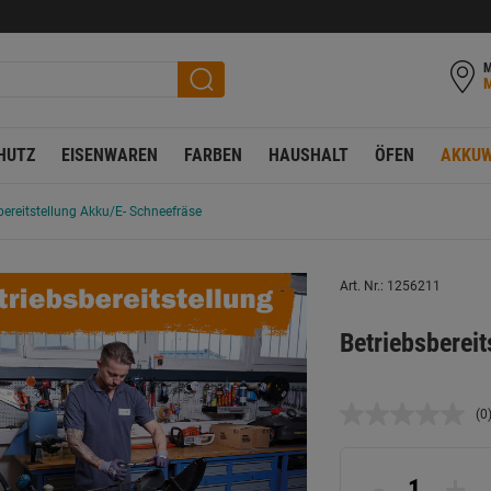
M
HUTZ
EISENWAREN
FARBEN
HAUSHALT
ÖFEN
AKKUW
bereitstellung Akku/E- Schneefräse
Art. Nr.: 1256211
Betriebsberei
(0
K
B
L
a
-
+