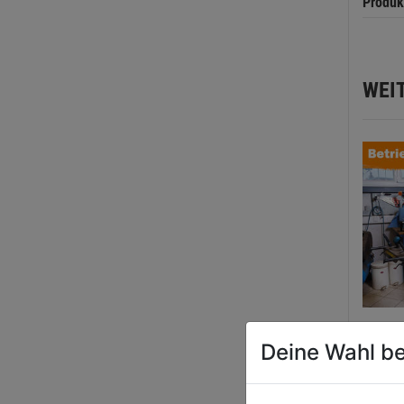
Produk
WEI
Betri
Deine Wahl be
Benzi