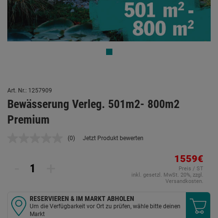
Art. Nr.: 1257909
Bewässerung Verleg. 501m2- 800m2
Premium
(0)
Jetzt Produkt bewerten
Kein
Beurteilungswert.
Link
1559€
-
+
auf
Preis / ST
derselben
inkl. gesetzl. MwSt. 20%, zzgl.
Seite.
Versandkosten.
RESERVIEREN & IM MARKT ABHOLEN
Um die Verfügbarkeit vor Ort zu prüfen, wähle bitte deinen
Markt