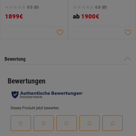
0.0
(0)
0.0
(0)
0.0
0.0
1899€
ab
1900€
von
von
5
5
Sternen.
Sternen.
Bewertung