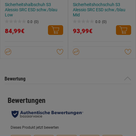
Sicherheitshalbschuh S3
Sicherheitshochschuh S3
Alessio SRC ESD schw./blau
Alessio SRC ESD schw./blau
Low
Mid
0.0
(0)
0.0
(0)
0.0
0.0
84,99€
93,99€
von
von
5
5
Sternen.
Sternen.
Bewertung