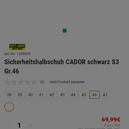
Art. Nr.: 1289959
Sicherheitshalbschuh CADOR schwarz S3
Gr.46
(0)
Jetzt Produkt bewerten
Kein
Beurteilungswert.
Link
38
39
40
41
42
43
44
45
46
47
auf
derselben
Seite.
69,99€
-
+
Preis / PAA