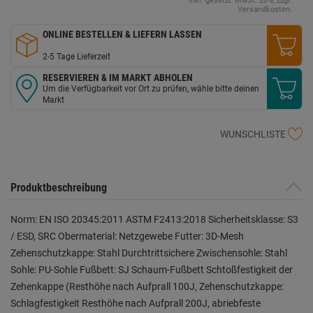
inkl. gesetzl. MwSt. 20%, zzgl.
Versandkosten.
ONLINE BESTELLEN & LIEFERN LASSEN
2-5 Tage Lieferzeit
RESERVIEREN & IM MARKT ABHOLEN
Um die Verfügbarkeit vor Ort zu prüfen, wähle bitte deinen
Markt
WUNSCHLISTE
Produktbeschreibung
Norm: EN ISO 20345:2011 ASTM F2413:2018 Sicherheitsklasse: S3
/ ESD, SRC Obermaterial: Netzgewebe Futter: 3D-Mesh
Zehenschutzkappe: Stahl Durchtrittsichere Zwischensohle: Stahl
Sohle: PU-Sohle Fußbett: SJ Schaum-Fußbett Schtoßfestigkeit der
Zehenkappe (Resthöhe nach Aufprall 100J, Zehenschutzkappe:
Schlagfestigkeit Resthöhe nach Aufprall 200J, abriebfeste